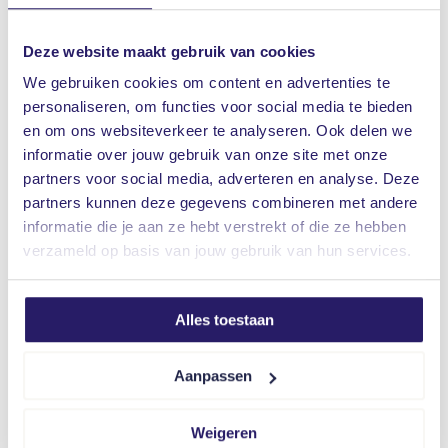
Deze website maakt gebruik van cookies
We gebruiken cookies om content en advertenties te
personaliseren, om functies voor social media te bieden
en om ons websiteverkeer te analyseren. Ook delen we
informatie over jouw gebruik van onze site met onze
partners voor social media, adverteren en analyse. Deze
partners kunnen deze gegevens combineren met andere
informatie die je aan ze hebt verstrekt of die ze hebben
verzameld op basis van jouw gebruik van hun services.
Wat moet je als zzp’er verzekeren?
Alles toestaan
Als zzp’er loop je veel risico’s. Met een verzekering
dek je het risico af dat je niet zelf wilt óf kunt
Aanpassen
dragen (betalen). Ook kun je zelf veel maatregelen
nemen om schade te voorkomen. Je hoeft dus niet
Weigeren