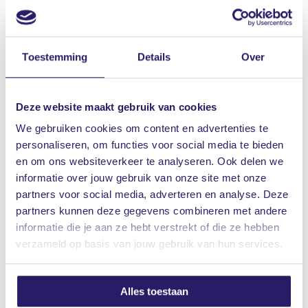
offerte? Vraag deze dan aan bij Vrieling. Ook voor
een vergelijk met uw huidige verzekeringen bent u
bij ons aan het juiste adres. Eén van onze
Toestemming
Details
Over
verzekeringsadviseurs helpt u graag.
Deze website maakt gebruik van cookies
Maak een gratis afspraak
We gebruiken cookies om content en advertenties te
personaliseren, om functies voor social media te bieden
en om ons websiteverkeer te analyseren. Ook delen we
informatie over jouw gebruik van onze site met onze
partners voor social media, adverteren en analyse. Deze
partners kunnen deze gegevens combineren met andere
Waarom Vrieling?
informatie die je aan ze hebt verstrekt of die ze hebben
verzameld op basis van jouw gebruik van hun services.
Vrieling is een onafhankelijke adviseur die
bij de meeste verzekeraars in Nederland –
tegen scherpe tarieven - verzekeringen
Alles toestaan