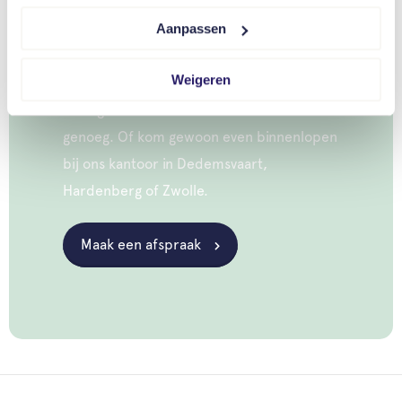
inkoopt. Vrieling biedt dus altijd een
verzekeringsoplossing die bij u past. Heeft
Aanpassen
u schade, een wijziging of gewoon een
Weigeren
vraag? Dan is één mailtje of belletje naar
uw eigen adviseur of schadebehandelaar
genoeg. Of kom gewoon even binnenlopen
bij ons kantoor in Dedemsvaart,
Hardenberg of Zwolle.
Maak een afspraak