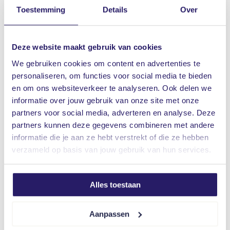
Lees meer
Toestemming
Details
Over
Deze website maakt gebruik van cookies
Wegam-/ wegasverzekering
We gebruiken cookies om content en advertenties te
Lees meer
personaliseren, om functies voor social media te bieden
en om ons websiteverkeer te analyseren. Ook delen we
informatie over jouw gebruik van onze site met onze
partners voor social media, adverteren en analyse. Deze
partners kunnen deze gegevens combineren met andere
Cybercriminaliteit
informatie die je aan ze hebt verstrekt of die ze hebben
Lees meer
verzameld op basis van jouw gebruik van hun services.
Alles toestaan
Bestuurdersaansprakelijkheid
Aanpassen
Lees meer