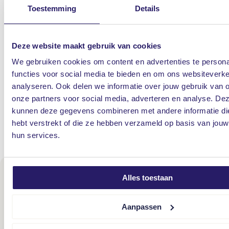
Toestemming
Details
Bij schade gaat jouw schadebehandelaar direct
voor je aan de slag. Hij overlegt met jou hoe jouw
schade het best en snelst afgewikkeld kan worden.
Deze website maakt gebruik van cookies
Je staat er dus niet alleen voor. Onze
We gebruiken cookies om content en advertenties te persona
schadebehandelaars staan altijd voor je klaar en
functies voor social media te bieden en om ons websiteverke
analyseren. Ook delen we informatie over jouw gebruik van 
bieden praktische hulp: 24 uur per dag, 7 dagen
onze partners voor social media, adverteren en analyse. De
per week.
kunnen deze gegevens combineren met andere informatie die
hebt verstrekt of die ze hebben verzameld op basis van jouw
Schade melden
hun services.
Offerte? Persoonlijk advies?
Alles toestaan
Laat het ons weten, dan nemen we contact met jou op.
Aanpassen
Maak een afspraak