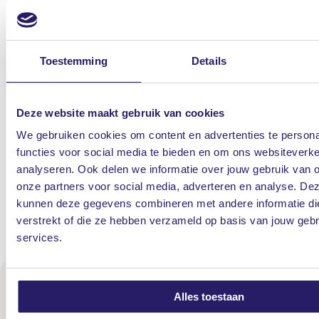
Persoonlijke begeleiding bij schade
Bij schade gaat jouw schadebehandelaar direct
Toestemming
Details
voor je aan de slag. Hij overlegt met jou hoe jouw
schade het best en snelst afgewikkeld kan worden.
Deze website maakt gebruik van cookies
Je staat er dus niet alleen voor. Onze
We gebruiken cookies om content en advertenties te persona
schadebehandelaars staan altijd voor je klaar en
functies voor social media te bieden en om ons websiteverke
bieden praktische hulp: 24 uur per dag, 7 dagen
analyseren. Ook delen we informatie over jouw gebruik van 
per week.
onze partners voor social media, adverteren en analyse. De
kunnen deze gegevens combineren met andere informatie die
verstrekt of die ze hebben verzameld op basis van jouw geb
Schade melden
services.
Offerte? Persoonlijk advies?
Alles toestaan
Laat het ons weten, dan nemen we contact met jou op.