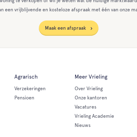
w woning te verkopen of wil je weten wat de huidige marktwaard
n een vrijblijvende en kosteloze afspraak met één van onze ma
Maak een afspraak
Agrarisch
Meer Vrieling
Verzekeringen
Over Vrieling
Pensioen
Onze kantoren
Vacatures
Vrieling Academie
Nieuws