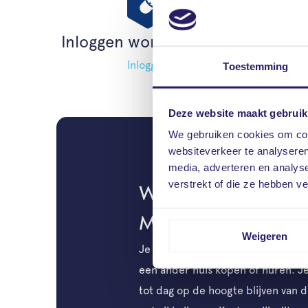
Inloggen woningdossier
Inloggen
Toestemming
Deze website maakt gebruik
We gebruiken cookies om cont
websiteverkeer te analyseren
media, adverteren en analys
verstrekt of die ze hebben v
Welkom bij Vrielin
Makelaardij
Weigeren
Je wilt jouw huis verkopen voor de
een ander huis kopen of huren. Je
tot dag op de hoogte blijven van 