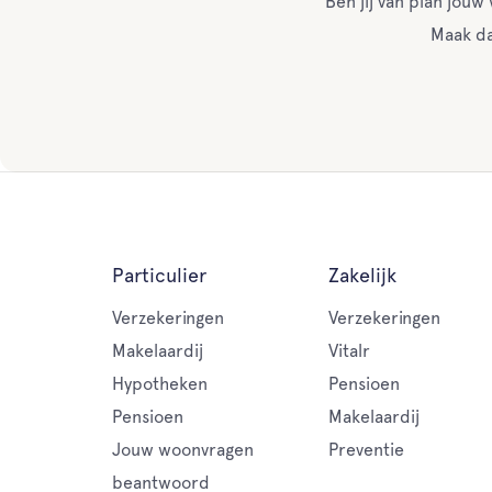
Ben jij van plan jou
Maak da
Particulier
Zakelijk
Verzekeringen
Verzekeringen
Makelaardij
Vitalr
Hypotheken
Pensioen
Pensioen
Makelaardij
Jouw woonvragen
Preventie
beantwoord