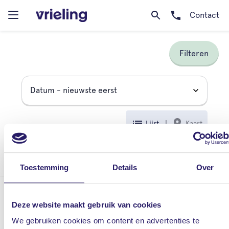
Contact
Filteren
Lijst
|
Kaart
Geen woningen gevonden
Toestemming
Details
Over
Dedemsvaart
Deze website maakt gebruik van cookies
Langewijk 47, 7701 AB Dedemsvaart
We gebruiken cookies om content en advertenties te