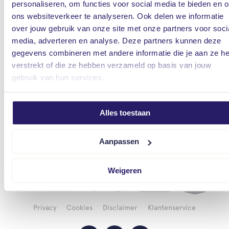
dit kantoor is nu open
personaliseren, om functies voor social media te bieden en 
ons websiteverkeer te analyseren. Ook delen we informatie
Hardenberg
over jouw gebruik van onze site met onze partners voor soci
Stelling 5, 7773 ND Hardenberg
media, adverteren en analyse. Deze partners kunnen deze
dit kantoor is nu open
gegevens combineren met andere informatie die je aan ze he
verstrekt of die ze hebben verzameld op basis van jouw
Zwolle
gebruik van hun services.
Eekwal 31, 8011 LB Zwolle
dit kantoor is nu open
Alles toestaan
Naar contactgegevens
Aanpassen
Weigeren
Privacy
Cookies
Disclaimer
Klantenservice