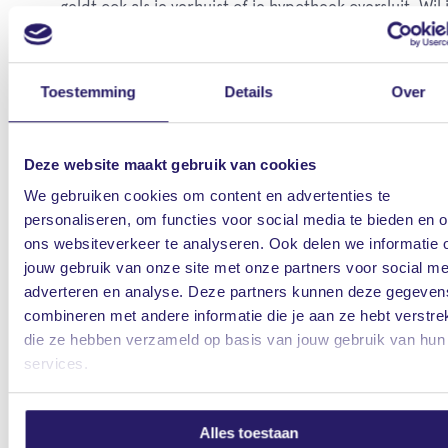
geldt ook als je verhuist of je hypotheek oversluit. Wil 
meer lenen? Dan kan dat alleen nog via een annuïtaire
lineaire hypotheek.
Toestemming
Details
Over
Spaarhypotheek
Je betaalt rente en premie voor een levensverzekerin
Deze website maakt gebruik van cookies
Het meeste van die premie gaat naar je spaarpotje.
We gebruiken cookies om content en advertenties te
Daarover krijg je rente, gelijk aan je hypotheekrente. 
personaliseren, om functies voor social media te bieden en 
ons websiteverkeer te analyseren. Ook delen we informatie 
ben je zeker dat je op de einddatum je lening volledig
jouw gebruik van onze site met onze partners voor social me
aflost. En je geniet van belastingvoordeel, omdat je
adverteren en analyse. Deze partners kunnen deze gegeven
tijdens de looptijd niet aflost.
combineren met andere informatie die je aan ze hebt verstrek
die ze hebben verzameld op basis van jouw gebruik van hun
services.
Banksparen
Bij banksparen bouw je vermogen op. Dit doe je op e
fiscaal voordelige manier. Aan het einde van je hypot
Alles toestaan