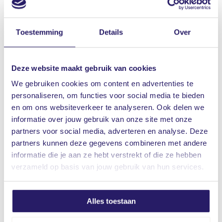
Huisnummer
Toestemming
Details
Over
Deze website maakt gebruik van cookies
E-mail
We gebruiken cookies om content en advertenties te
personaliseren, om functies voor social media te bieden
en om ons websiteverkeer te analyseren. Ook delen we
informatie over jouw gebruik van onze site met onze
Telefoonnummer
partners voor social media, adverteren en analyse. Deze
partners kunnen deze gegevens combineren met andere
informatie die je aan ze hebt verstrekt of die ze hebben
verzameld op basis van jouw gebruik van hun services.
Waar ken je ons van?
Eerder afgenomen dienst bij ons
Alles toestaan
Aanbeveling van een vriend, familielid of collega