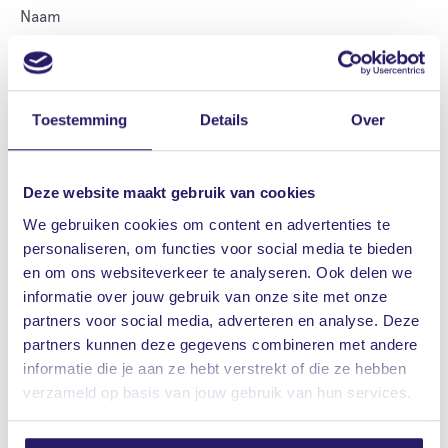
Leave
Naam
this
field
blank
Toestemming
Details
Over
Email
Deze website maakt gebruik van cookies
We gebruiken cookies om content en advertenties te
Waar wil je contact over met Vrieling?
personaliseren, om functies voor social media te bieden
Verzekeringen
en om ons websiteverkeer te analyseren. Ook delen we
Hypotheek
informatie over jouw gebruik van onze site met onze
partners voor social media, adverteren en analyse. Deze
Makelaardij
partners kunnen deze gegevens combineren met andere
Bankzaken
informatie die je aan ze hebt verstrekt of die ze hebben
Pensioen
verzameld op basis van jouw gebruik van hun services.
Afspraak maken