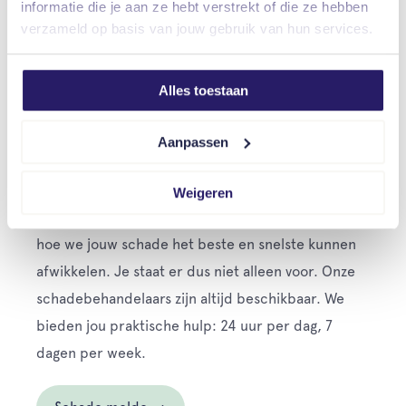
informatie die je aan ze hebt verstrekt of die ze hebben
insteekketting in het ringslot telt niet mee. Of dit voor jou
verzameld op basis van jouw gebruik van hun services.
geldt, vind je op jouw polisblad.
Alles toestaan
Persoonlijke begeleiding
Aanpassen
bij schade
Als er schade is, gaan onze schadebehandelaars
Weigeren
direct voor jou aan de slag. Samen overleggen we
hoe we jouw schade het beste en snelste kunnen
afwikkelen. Je staat er dus niet alleen voor. Onze
schadebehandelaars zijn altijd beschikbaar. We
bieden jou praktische hulp: 24 uur per dag, 7
dagen per week.