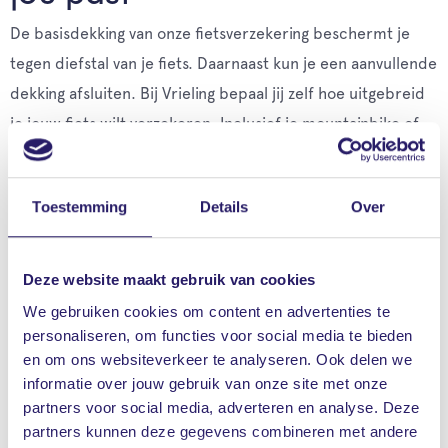
De basisdekking van onze fietsverzekering beschermt je
tegen diefstal van je fiets. Daarnaast kun je een aanvullende
dekking afsluiten. Bij Vrieling bepaal jij zelf hoe uitgebreid
je jouw fiets wilt verzekeren. Inclusief je mountainbike of
racefiets.
Aanvullende dekkingen:
Toestemming
Details
Over
Pechhulpverzekering
Deze website maakt gebruik van cookies
Ongevallenverzekering
We gebruiken cookies om content en advertenties te
Rechtsbijstandverzekering
personaliseren, om functies voor social media te bieden
en om ons websiteverkeer te analyseren. Ook delen we
Let op
: voor e-bikes verzekerd vanaf 1 maart 2024 geldt
informatie over jouw gebruik van onze site met onze
een tweede-slotverplichting. Dit moet een ART-
partners voor social media, adverteren en analyse. Deze
partners kunnen deze gegevens combineren met andere
goedgekeurd slot zijn met minimaal 2 sterren. Een