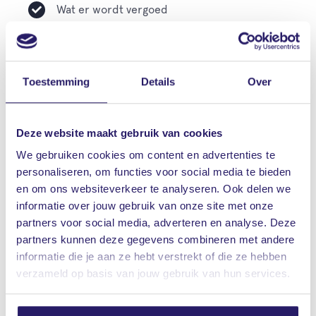
Wat er wordt vergoed
Ook de wachttijd is belangrijk. Veel
verzekeraars hanteren een wachttijd van 1
jaar. Je moet dan eerst een jaar verzekerd
Toestemming
Details
Over
zijn, voor u de kosten vergoed krijgt.
Deze website maakt gebruik van cookies
Een beugel voor
We gebruiken cookies om content en advertenties te
volwassenen (18 jaar en
personaliseren, om functies voor social media te bieden
en om ons websiteverkeer te analyseren. Ook delen we
ouder)
informatie over jouw gebruik van onze site met onze
partners voor social media, adverteren en analyse. Deze
Voor volwassenen zijn de opties om een beugel te
partners kunnen deze gegevens combineren met andere
verzekeren beperkter. Slechts enkele
informatie die je aan ze hebt verstrekt of die ze hebben
verzameld op basis van jouw gebruik van hun services.
verzekeringsmaatschappijen bieden een
vergoeding vanuit de aanvullende verzekering. Het