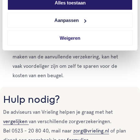
is raadzaam om zorgvuldig te overwegen hoeveel je
Alles toestaan
betaalt voor deze verzekering. En wat de kosten
van een beugel zijn. Vaak geldt er ook een
Aanpassen
wachttijd van 1 jaar. Waarin je eerst een jaar
verzekerd moet zijn voordat de kosten worden
Weigeren
vergoed. Als je niet verwacht veel gebruik te
maken van de aanvullende verzekering, kan het
vaak voordeliger zijn om zelf te sparen voor de
kosten van een beugel.
Hulp nodig?
De adviseurs van Vrieling helpen je graag met het
vergelijken
van verschillende zorgverzekeringen.
Bel 0523 - 20 80 40, mail naar
zorg@vrieling.nl
of plan