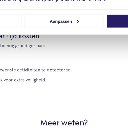
 social media, zoals Facebook en Instagram. Bewaar de mooie 
eventie of start er zelf één.
Aanpassen
r tijd kosten
tie nog grondiger aan:
enste activiteiten te detecteren.
 voor extra veiligheid.
Meer weten?