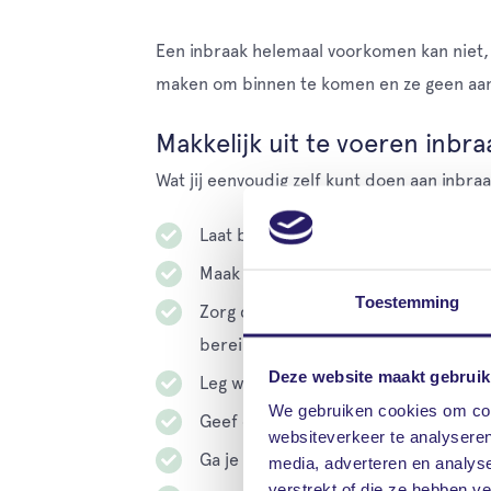
Een inbraak helemaal voorkomen kan niet, 
maken om binnen te komen en ze geen aanl
Makkelijk uit te voeren inbr
Wat jij eenvoudig zelf kunt doen aan inbra
Laat binnen een lamp aan zodat het li
Maak gebruik van een schemerschakela
Toestemming
Zorg dat er geen hulpmiddelen (zoal
bereiken.
Deze website maakt gebruik
Leg waardevolle spullen en verpakkin
We gebruiken cookies om cont
Geef de indruk dat er iemand thuis is
websiteverkeer te analyseren
Ga je wat langer weg? Vraag iemand d
media, adverteren en analys
verstrekt of die ze hebben v