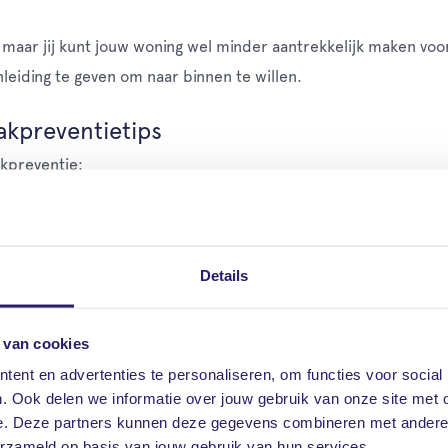
maar jij kunt jouw woning wel minder aantrekkelijk maken voor
eiding te geven om naar binnen te willen.
aakpreventietips
akpreventie:
jkt of er wel iemand is.
ar voor de buitenverlichting, want inbrekers werken het liefs
Details
s een trap of prullenbak) voor inbrekers staan, waarmee ze m
 van cookies
gsmateriaal van nieuwe dure apparatuur uit het zicht.
ent en advertenties te personaliseren, om functies voor social
 door kopjes op tafel te laten staan.
. Ook delen we informatie over jouw gebruik van onze site met 
e post van de deurmat te halen en uit het zicht weg te leggen
e. Deze partners kunnen deze gegevens combineren met andere i
erzameld op basis van jouw gebruik van hun services.