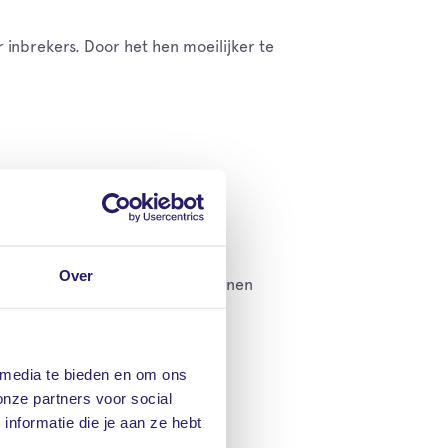
 inbrekers. Door het hen moeilijker te
t in het donker.
Over
akkelijker een open raampje kunnen
 media te bieden en om ons
onze partners voor social
.
nformatie die je aan ze hebt