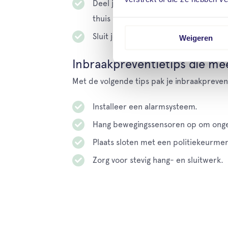
Deel jouw vakantiebelevingen niet op
thuis bent.
Sluit je aan bij een Whatsapp Buurt Pr
Weigeren
Inbraakpreventietips die mee
Met de volgende tips pak je inbraakpreven
Installeer een alarmsysteem.
Hang bewegingssensoren op om ongew
Plaats sloten met een politiekeurmerk
Zorg voor stevig hang- en sluitwerk.