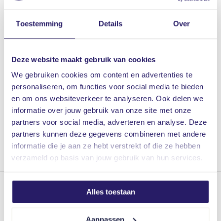
iedere stap van het hypotheekproces en je te voorzien
Toestemming
Details
Over
van persoonlijk advies op maat.
We nemen zo snel mogelijk contact met je op om een
Deze website maakt gebruik van cookies
afspraak te maken. In tussentijd kun je bij ons terecht
We gebruiken cookies om content en advertenties te
voor vragen of opmerkingen via
0523 28 27 26
. We zijn
personaliseren, om functies voor social media te bieden
hier om je te helpen en jouw tevredenheid is onze
en om ons websiteverkeer te analyseren. Ook delen we
informatie over jouw gebruik van onze site met onze
topprioriteit.
partners voor social media, adverteren en analyse. Deze
partners kunnen deze gegevens combineren met andere
Tot snel!
informatie die je aan ze hebt verstrekt of die ze hebben
verzameld op basis van jouw gebruik van hun services.
Alles toestaan
Dedemsvaart
Langewijk 47, 7701 AB Dedemsvaart
Aanpassen