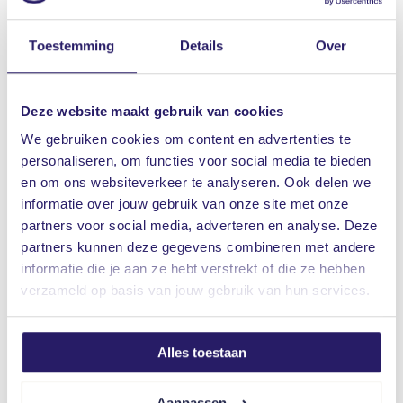
Volmachtspecialist
Volmachtspecialist
Toestemming
Details
Over
Deze website maakt gebruik van cookies
We gebruiken cookies om content en advertenties te
personaliseren, om functies voor social media te bieden
en om ons websiteverkeer te analyseren. Ook delen we
informatie over jouw gebruik van onze site met onze
partners voor social media, adverteren en analyse. Deze
partners kunnen deze gegevens combineren met andere
Rinse de Jong
Karin de Jonge
informatie die je aan ze hebt verstrekt of die ze hebben
Teamleider volmacht
Volmachtspecialist
verzameld op basis van jouw gebruik van hun services.
Alles toestaan
Aanpassen