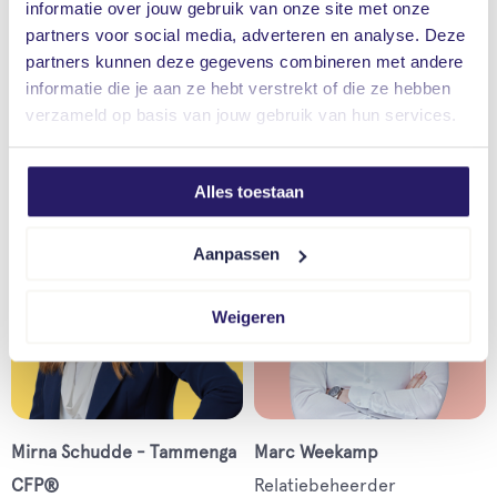
informatie over jouw gebruik van onze site met onze
partners voor social media, adverteren en analyse. Deze
partners kunnen deze gegevens combineren met andere
informatie die je aan ze hebt verstrekt of die ze hebben
Sabine Luttels
Finn Spraakman
verzameld op basis van jouw gebruik van hun services.
Relatiebeheerder
Relatiebeheerder
hypotheken
hypotheken
Alles toestaan
Aanpassen
Weigeren
Mirna Schudde - Tammenga
Marc Weekamp
CFP®
Relatiebeheerder