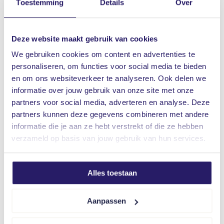
Toestemming
Details
Over
Deze website maakt gebruik van cookies
We gebruiken cookies om content en advertenties te
Coronavirus en aansprakelijkheid
personaliseren, om functies voor social media te bieden
Waar moet u als ondernemer rekening mee
en om ons websiteverkeer te analyseren. Ook delen we
informatie over jouw gebruik van onze site met onze
houden als het gaat om
partners voor social media, adverteren en analyse. Deze
(werkgevers)aansprakelijkheid en contractuele
partners kunnen deze gegevens combineren met andere
aansprakelijkheid? En wat kunnen de gevolgen zijn
informatie die je aan ze hebt verstrekt of die ze hebben
voor uw aansprakelijkheid als bestuurder?
verzameld op basis van jouw gebruik van hun services.
Verzekeraar Concordia de Keizer heeft een
document opgesteld met de benodigde
Alles toestaan
informatie.
Aanpassen
Download informatie coronavirus en
bestuurdersaansprakelijkheid