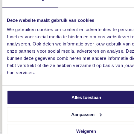
schade het best en snelst afgewikkeld kan worden.
Je staat er dus niet alleen voor. Onze
Deze website maakt gebruik van cookies
schadebehandelaars staan altijd voor je klaar en
We gebruiken cookies om content en advertenties te persona
geven je praktische hulp: 24 uur per dag, 7 dagen
functies voor social media te bieden en om ons websiteverke
per week.
analyseren. Ook delen we informatie over jouw gebruik van 
onze partners voor social media, adverteren en analyse. De
kunnen deze gegevens combineren met andere informatie die
Schade melden
hebt verstrekt of die ze hebben verzameld op basis van jouw
hun services.
Offerte? Persoonlijk advies?
Maak direct een afspraak, dan nemen we contact met jou
Alles toestaan
op.
Aanpassen
Maak een afspraak
Weigeren