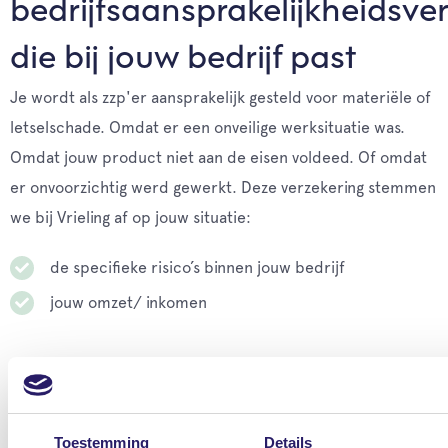
bedrijfsaansprakelijkheidsve
die bij jouw bedrijf past
Je wordt als zzp'er aansprakelijk gesteld voor materiële of
letselschade. Omdat er een onveilige werksituatie was.
Omdat jouw product niet aan de eisen voldeed. Of omdat
er onvoorzichtig werd gewerkt. Deze verzekering stemmen
we bij Vrieling af op jouw situatie:
de specifieke risico’s binnen jouw bedrijf
jouw omzet/ inkomen
Persoonlijke begeleiding bij schade
Bij schade gaat uw schadebehandelaar direct voor
jou aan de slag. Hij overlegt met jou hoe jouw
Toestemming
Details