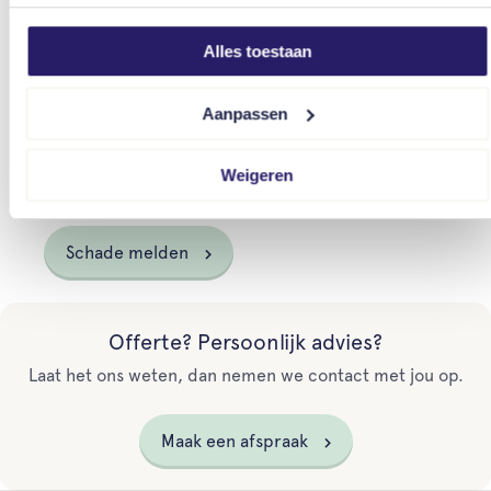
voor je aan de slag. Hij overlegt met jou hoe jouw
Alles toestaan
schade het best en snelst afgewikkeld kan worden.
Je staat er dus niet alleen voor. Onze
Aanpassen
schadebehandelaars staan altijd voor je klaar en
bieden praktische hulp: 24 uur per dag, 7 dagen
Weigeren
per week.
Schade melden
Offerte? Persoonlijk advies?
Laat het ons weten, dan nemen we contact met jou op.
Maak een afspraak