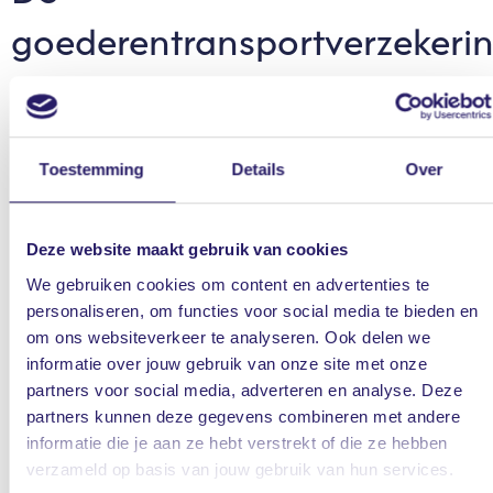
goederentransportverzekeri
die bij jouw bedrijf past
Je wilt goederen die door anderen worden vervoerd goed
Toestemming
Details
Over
verzekeren. Met een goederentransportverzekering kies je
zelf hoe beperkt of uitgebreid je je goederen wilt
verzekeren. Jij bepaalt:
Deze website maakt gebruik van cookies
We gebruiken cookies om content en advertenties te
welke risico’s je wel of niet verzekert
personaliseren, om functies voor social media te bieden en
de hoogte van het verzekerd bedrag
om ons websiteverkeer te analyseren. Ook delen we
informatie over jouw gebruik van onze site met onze
welke reizen je wel of niet verzekert
partners voor social media, adverteren en analyse. Deze
partners kunnen deze gegevens combineren met andere
informatie die je aan ze hebt verstrekt of die ze hebben
Persoonlijke begeleiding bij schade
verzameld op basis van jouw gebruik van hun services.
Bij schade gaat jouw schadebehandelaar direct