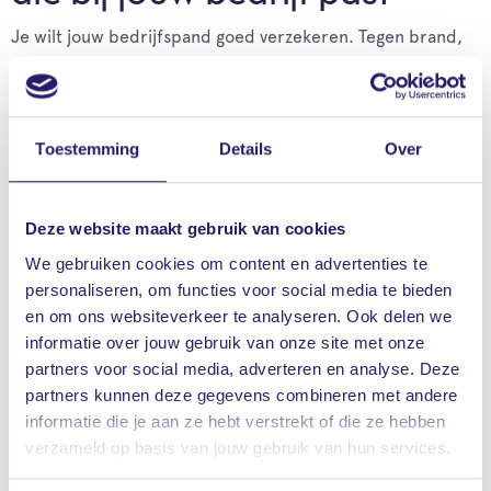
Je wilt jouw bedrijfspand goed verzekeren. Tegen brand,
inbraak, storm of andere gebeurtenissen die jouw
bedrijfsgebouw beschadigen. Bij Vrieling mag je hoge eisen
stellen aan jouw gebouwenverzekering. Jij mag rekenen op
Toestemming
Details
Over
een uitgebreide dekking:
inclusief vergoeding van huurderving,
Deze website maakt gebruik van cookies
bestratingskosten en tuinaanleg
We gebruiken cookies om content en advertenties te
personaliseren, om functies voor social media te bieden
inclusief vergoeding van bereddings- en
en om ons websiteverkeer te analyseren. Ook delen we
opruimingskosten: kosten die je maakt om direct
informatie over jouw gebruik van onze site met onze
dreigende schade te voorkomen of verminderen
partners voor social media, adverteren en analyse. Deze
partners kunnen deze gegevens combineren met andere
op basis van de herbouwwaarde: de beste garantie
informatie die je aan ze hebt verstrekt of die ze hebben
tegen onderverzekering
verzameld op basis van jouw gebruik van hun services.