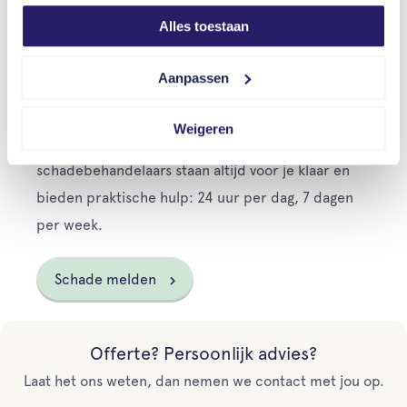
Persoonlijke begeleiding bij schade
Alles toestaan
Bij schade gaat jouw schadebehandelaar direct
Aanpassen
voor je aan de slag. Hij overlegt met jou hoe jouw
schade het best en snelst afgewikkeld kan worden.
Weigeren
Je staat er dus niet alleen voor. Onze
schadebehandelaars staan altijd voor je klaar en
bieden praktische hulp: 24 uur per dag, 7 dagen
per week.
Schade melden
Offerte? Persoonlijk advies?
Laat het ons weten, dan nemen we contact met jou op.