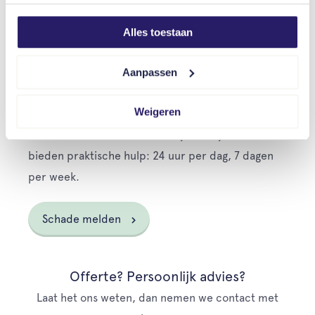
Persoonlijke begeleiding bij schade
Alles toestaan
Bij schade gaat jouw schadebehandelaar direct
voor je aan de slag. Hij overlegt met jou hoe jouw
Aanpassen
schade het best en snelst afgewikkeld kan worden.
Weigeren
Je staat er dus niet alleen voor. Onze
schadebehandelaars staan altijd voor je klaar en
bieden praktische hulp: 24 uur per dag, 7 dagen
per week.
Schade melden
Offerte? Persoonlijk advies?
Laat het ons weten, dan nemen we contact met