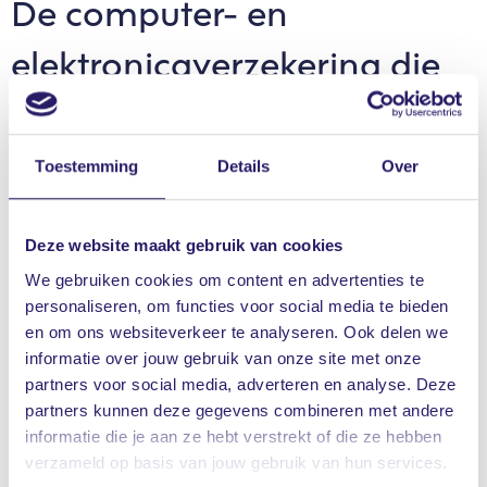
De computer- en
elektronicaverzekering die
bij jouw bedrijf past
Veel apparatuur is onmisbaar voor de continuïteit van je
Toestemming
Details
Over
bedrijfsvoering. Met de computer- en
elektronicaverzekering van Vrieling verzeker jij je
Deze website maakt gebruik van cookies
computers, printers, faxen, kopieerapparaten en
We gebruiken cookies om content en advertenties te
telefooncentrales tegen diefstal en schade door
personaliseren, om functies voor social media te bieden
ongelukken. Jouw apparatuur is verzekerd:
en om ons websiteverkeer te analyseren. Ook delen we
informatie over jouw gebruik van onze site met onze
binnen jouw bedrijf
partners voor social media, adverteren en analyse. Deze
partners kunnen deze gegevens combineren met andere
onderweg
informatie die je aan ze hebt verstrekt of die ze hebben
op locatie
verzameld op basis van jouw gebruik van hun services.