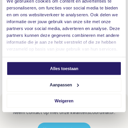
We gebruiken cookies om content en advertenties te
personaliseren, om functies voor social media te bieden
en om ons websiteverkeer te analyseren. Ook delen we
informatie over jouw gebruik van onze site met onze
partners voor social media, adverteren en analyse. Deze
partners kunnen deze gegevens combineren met andere
Controle van het ISO-certificaat
informatie die je aan ze hebt verstrekt of die ze hebben
Voorafgaand aan de certificering vinden er twee
verzameld op basis van jouw gebruik van hun services.
auditbezoeken van een aantal dagen plaats. Vervolgens
worden we (half)jaarlijks door een externe partij getoetst
Alles toestaan
om te beoordelen of we blijven voldoen aan de eisen van
de norm.
Aanpassen
Weigeren
Meer weten?
Neem contact op met onze kwaliteitscoördinator.