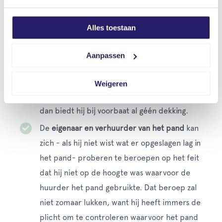
inventarisverzekeraar van de verhuurder in dat
geval de schade?
Alles toestaan
De
verzekeraar van het pand
biedt géén
Aanpassen
dekking als hij niet op de hoogte is welke
goederen er opgeslagen liggen en als hij weet
Weigeren
dat er illegaal vuurwerk wordt opgeslagen,
dan biedt hij bij voorbaat al géén dekking.
De
eigenaar en verhuurder van het pand
kan
zich - als hij niet wist wat er opgeslagen lag in
het pand- proberen te beroepen op het feit
dat hij niet op de hoogte was waarvoor de
huurder het pand gebruikte. Dat beroep zal
niet zomaar lukken, want hij heeft immers de
plicht om te controleren waarvoor het pand