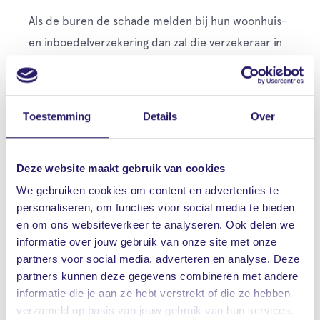
Als de buren de schade melden bij hun woonhuis-
en inboedelverzekering dan zal die verzekeraar in
eerste instantie de schade vergoeden en daarna
proberen deze te verhalen op de 16-jarige. In
principe kan de verzekeraar op grond van de
Toestemming
Details
Over
Bedrijfsregeling Brandregres geen verhaal plegen
op particulieren, maar als er sprake is van een
Deze website maakt gebruik van cookies
misdrijf dan kan dat wel. Of verhalen lukt is maar
We gebruiken cookies om content en advertenties te
de vraag, zoals hiervoor is aangegeven.
personaliseren, om functies voor social media te bieden
en om ons websiteverkeer te analyseren. Ook delen we
Schade aan een bedrijfspand
informatie over jouw gebruik van onze site met onze
Veronderstel dat er illegaal vuurwerk opgeslagen
partners voor social media, adverteren en analyse. Deze
ligt in een gehuurd bedrijfspand en dat er schade
partners kunnen deze gegevens combineren met andere
aan het pand ontstaat als gevolg van ontploffing van
informatie die je aan ze hebt verstrekt of die ze hebben
verzameld op basis van jouw gebruik van hun services.
het vuurwerk. Vergoedt de gebouwen- en