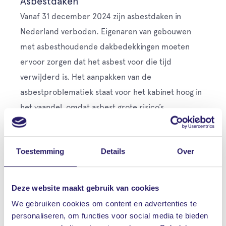
Asbestdaken
Vanaf 31 december 2024 zijn asbestdaken in
Nederland verboden. Eigenaren van gebouwen
met asbesthoudende dakbedekkingen moeten
ervoor zorgen dat het asbest voor die tijd
verwijderd is. Het aanpakken van de
asbestproblematiek staat voor het kabinet hoog in
het vaandel, omdat asbest grote risico’s
meebrengt voor mens en milieu.
Toestemming
Details
Over
Gecertificeerde asbestbedrijven
Subsidieplafond bereikt
Deze website maakt gebruik van cookies
Sinds 1 januari 2016 was er een landelijke
We gebruiken cookies om content en advertenties te
subsidieregeling voor het verwijderen van
personaliseren, om functies voor social media te bieden