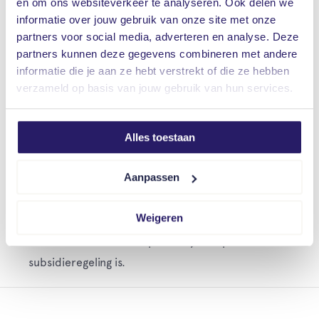
en om ons websiteverkeer te analyseren. Ook delen we
asbestdaken via de Rijksdienst voor Ondernemend
informatie over jouw gebruik van onze site met onze
Nederland. Op 1 november 2018 is bekend
partners voor social media, adverteren en analyse. Deze
geworden dat het totale subsidiebudget van 75
partners kunnen deze gegevens combineren met andere
miljoen euro is overschreden.
informatie die je aan ze hebt verstrekt of die ze hebben
verzameld op basis van jouw gebruik van hun services.
Meer over de subsidieregeling
Alles toestaan
Extra subsidies
Sommige gemeenten of provincies hebben extra
Aanpassen
subsidies voor het verwijderen van asbest. Neem
Weigeren
contact op met uw gemeente of de provincie om
te infomeren of er een plaatselijke of provinciale
subsidieregeling is.