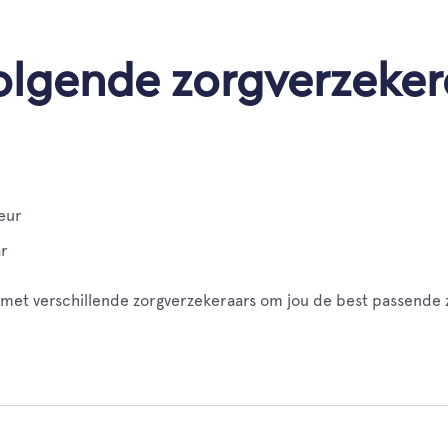
volgende zorgverzeker
seur
ar
met verschillende zorgverzekeraars om jou de best passende z