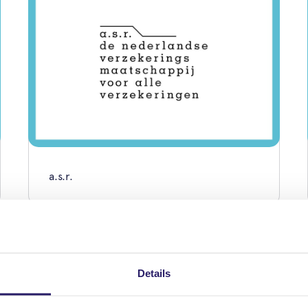
a.s.r.
Details