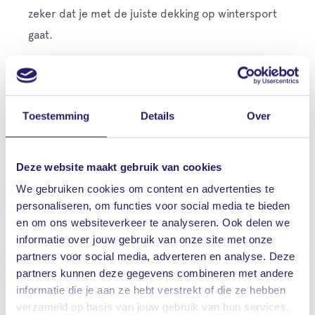
zeker dat je met de juiste dekking op wintersport
gaat.
Leave
Voornaam
this
Toestemming
Details
Over
field
blank
Tussenvoegsel(s)
Deze website maakt gebruik van cookies
We gebruiken cookies om content en advertenties te
personaliseren, om functies voor social media te bieden
en om ons websiteverkeer te analyseren. Ook delen we
Achternaam
informatie over jouw gebruik van onze site met onze
partners voor social media, adverteren en analyse. Deze
partners kunnen deze gegevens combineren met andere
informatie die je aan ze hebt verstrekt of die ze hebben
verzameld op basis van jouw gebruik van hun services.
Postcode