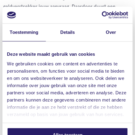
geldverstrekker jouw aanvraag. Daardoor duurt een
starterslening soms iets langer dan een reguliere
hypotheekaanvraag.
Toestemming
Details
Over
Benieuwd naar jouw mogelijkheden?
Onze financieel adviseurs nemen echt de tijd om met je
Deze website maakt gebruik van cookies
mee te denken. Tijdens een vrijblijvend gesprek kijken zij
We gebruiken cookies om content en advertenties te
niet alleen naar cijfers, maar vooral naar jouw plannen,
personaliseren, om functies voor social media te bieden
wensen en mogelijkheden. Je krijgt in klare taal uitgelegd
en om ons websiteverkeer te analyseren. Ook delen we
informatie over jouw gebruik van onze site met onze
wat verstandig is in jouw situatie.
partners voor social media, adverteren en analyse. Deze
partners kunnen deze gegevens combineren met andere
informatie die je aan ze hebt verstrekt of die ze hebben
Je kiest zelf hoe je het prettig vindt: op kantoor,
verzameld op basis van jouw gebruik van hun services.
telefonisch of via een videogesprek. Zo krijg je snel inzicht
in wat er kan en waar je rekening mee moet houden.
Alles toestaan