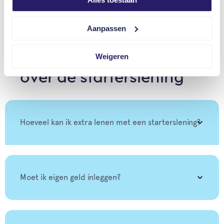
Gesprek inplannen
Aanpassen
Veelgestelde vragen
Weigeren
over de starterslening
Hoeveel kan ik extra lenen met een starterslening?
Moet ik eigen geld inleggen?