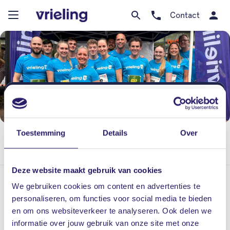
Contact
Bedankt voor het aanmelden voor de Salland
Clubactie. Wij nemen binnen 3 werkdagen contact
met je op.
Toestemming
Details
Over
Deze website maakt gebruik van cookies
We gebruiken cookies om content en advertenties te
Dedemsvaart
personaliseren, om functies voor social media te bieden
Langewijk 47, 7701 AB Dedemsvaart
en om ons websiteverkeer te analyseren. Ook delen we
op afspraak zijn onze kantoren geopend
informatie over jouw gebruik van onze site met onze