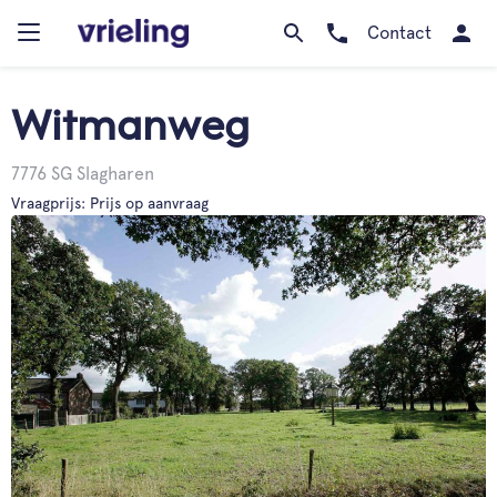
Contact
Witmanweg
7776 SG Slagharen
Vraagprijs: Prijs op aanvraag