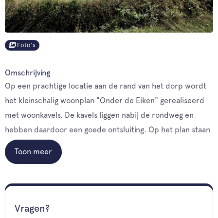
Foto's
Omschrijving
Op een prachtige locatie aan de rand van het dorp wordt
het kleinschalig woonplan "Onder de Eiken" gerealiseerd
met woonkavels. De kavels liggen nabij de rondweg en
hebben daardoor een goede ontsluiting. Op het plan staan
een aantal prachtige oude eiken, die de naamgever zijn van
Toon meer
het plan. Op dit moment wordt de kavelindeling aangepast.
Hierdoor1
Vragen?