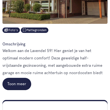
Foto's
Plattegronden
Omschrijving
Welkom aan de Lavendel 59! Hier geniet je van het
optimaal modern comfort! Deze geweldige half-
vrijstaande gezinswoning, met aangebouwde extra ruime
garage en mooie ruime achtertuin op noordoosten biedt
alles wat je nodig hebt. Ontdek de rust en ruimte die
Toon meer
Hardenberg te bieden heeft. De woning ligt in een rustige
straat in woonwijk De1