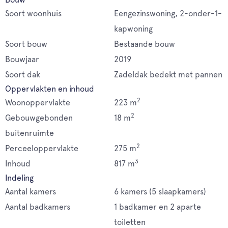
Soort woonhuis
Eengezinswoning, 2-onder-1-
kapwoning
Soort bouw
Bestaande bouw
Bouwjaar
2019
Soort dak
Zadeldak bedekt met pannen
Oppervlakten en inhoud
2
Woonoppervlakte
223 m
2
Gebouwgebonden
18 m
buitenruimte
2
Perceeloppervlakte
275 m
3
Inhoud
817 m
Indeling
Aantal kamers
6 kamers (5 slaapkamers)
Aantal badkamers
1 badkamer en 2 aparte
toiletten