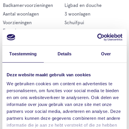
Badkamervoorzieningen
Ligbad en douche
Aantal woonlagen
3 woonlagen
Voorzieningen
Schuifpui
Energie
Energielabel
A+++
Isolatie
Volledig geïsoleerd
Toestemming
Details
Over
Warm water
Zonneboiler
Garage
Soort garage
Aangebouwd steen,
Deze website maakt gebruik van cookies
parkeerplaats, garage met
We gebruiken cookies om content en advertenties te
carport
personaliseren, om functies voor social media te bieden
en om ons websiteverkeer te analyseren. Ook delen we
Capaciteit
1 auto
informatie over jouw gebruik van onze site met onze
Voorzieningen
Voorzien van verwarming,
partners voor social media, adverteren en analyse. Deze
voorzien van elektra en
partners kunnen deze gegevens combineren met andere
voorzien van water
informatie die je aan ze hebt verstrekt of die ze hebben