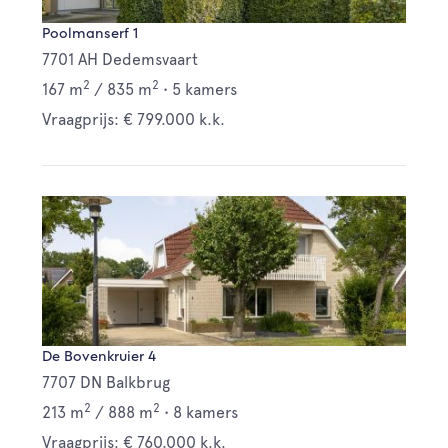
Poolmanserf 1
7701 AH Dedemsvaart
2
2
167 m
/
835 m
•
5 kamers
Vraagprijs: € 799.000 k.k.
De Bovenkruier 4
7707 DN Balkbrug
2
2
213 m
/
888 m
•
8 kamers
Vraagprijs: € 760.000 k.k.