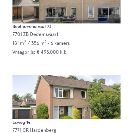
Beethovenstraat 73
7701 ZB Dedemsvaart
2
2
181 m
/
356 m
•
6 kamers
Vraagprijs: € 495.000 k.k.
Esweg 14
7771 CR Hardenberg