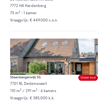
7772 HA Hardenberg
2
75 m
•
1 kamer
Vraagprijs: € 449.000 v.o.n.
Steenbergerwijk 55
Onder bod
7701 RL Dedemsvaart
2
2
110 m
/
291 m
•
6 kamers
Vraagprijs: € 385.000 k.k.