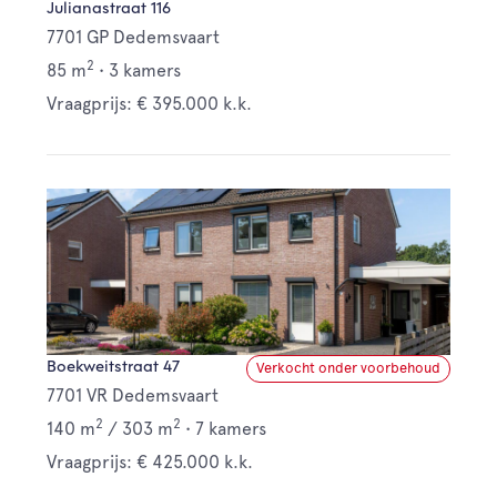
Julianastraat 116
7701 GP Dedemsvaart
2
85 m
•
3 kamers
Vraagprijs: € 395.000 k.k.
Boekweitstraat 47
Verkocht onder voorbehoud
7701 VR Dedemsvaart
2
2
140 m
/
303 m
•
7 kamers
Vraagprijs: € 425.000 k.k.