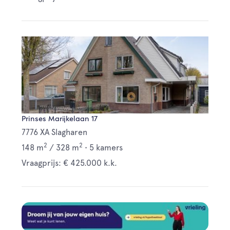
Prinses Marijkelaan 17
7776 XA Slagharen
2
2
148 m
/
328 m
•
5 kamers
Vraagprijs: € 425.000 k.k.