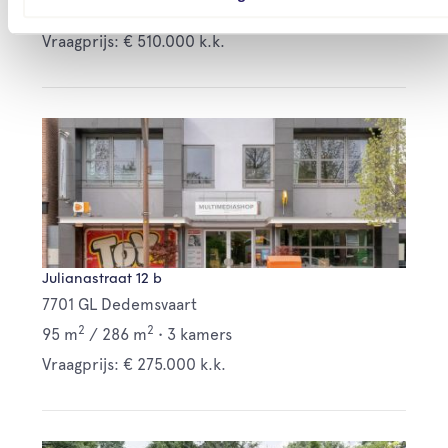
2
2
159 m
/
280 m
•
6 kamers
Vraagprijs: € 510.000 k.k.
Julianastraat 12 b
7701 GL Dedemsvaart
2
2
95 m
/
286 m
•
3 kamers
Vraagprijs: € 275.000 k.k.