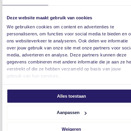
Deze website maakt gebruik van cookies
Zwarte Dijk 13
We gebruiken cookies om content en advertenties te
7775 PA Lutten
personaliseren, om functies voor social media te bieden en 
2
2
140 m
/
400 m
•
5 kamers
ons websiteverkeer te analyseren. Ook delen we informatie
over jouw gebruik van onze site met onze partners voor soci
Vraagprijs: € 395.000 k.k.
media, adverteren en analyse. Deze partners kunnen deze
gegevens combineren met andere informatie die je aan ze he
verstrekt of die ze hebben verzameld op basis van jouw
gebruik van hun services.
Alles toestaan
Aanpassen
Moonenlaan 96
Verkocht onder voorbehoud
7773 DT Hardenberg
Weigeren