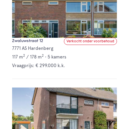
Zwaluwstraat 12
Verkocht onder voorbehoud
7771 AS Hardenberg
2
2
117 m
/
178 m
•
5 kamers
Vraagprijs: € 299.000 k.k.