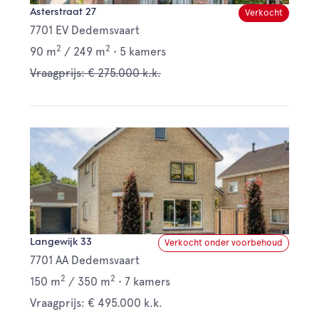
Asterstraat 27
Verkocht
7701 EV Dedemsvaart
2
2
90 m
/
249 m
•
5 kamers
Vraagprijs: € 275.000 k.k.
Langewijk 33
Verkocht onder voorbehoud
7701 AA Dedemsvaart
2
2
150 m
/
350 m
•
7 kamers
Vraagprijs: € 495.000 k.k.