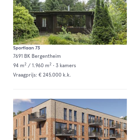
Sportlaan 73
7691 BK Bergentheim
2
2
94 m
/
1.960 m
•
3 kamers
Vraagprijs: € 245.000 k.k.