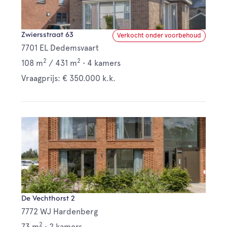
Zwiersstraat 63
Verkocht onder voorbehoud
7701 EL Dedemsvaart
2
2
108 m
/
431 m
•
4 kamers
Vraagprijs: € 350.000 k.k.
De Vechthorst 2
7772 WJ Hardenberg
2
73 m
•
2 kamers