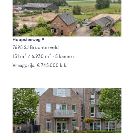
Hoopsteeweg 9
7695 SJ Bruchterveld
2
2
151 m
/
6.930 m
•
5 kamers
Vraagprijs: € 745.000 k.k.