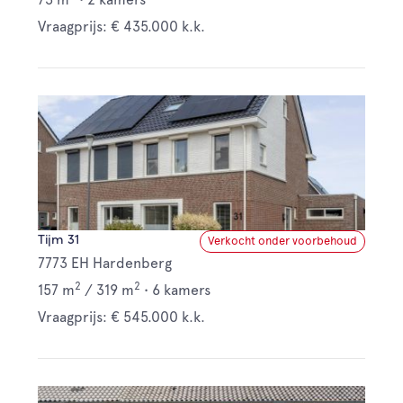
Vraagprijs: € 435.000 k.k.
Tijm 31
Verkocht onder voorbehoud
7773 EH Hardenberg
2
2
157 m
/
319 m
•
6 kamers
Vraagprijs: € 545.000 k.k.