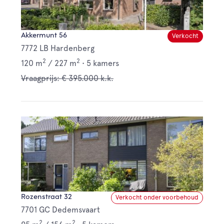
Akkermunt 56
Verkocht
7772 LB Hardenberg
2
2
120 m
/
227 m
•
5 kamers
Vraagprijs: € 395.000 k.k.
Rozenstraat 32
Verkocht onder voorbehoud
7701 GC Dedemsvaart
2
2