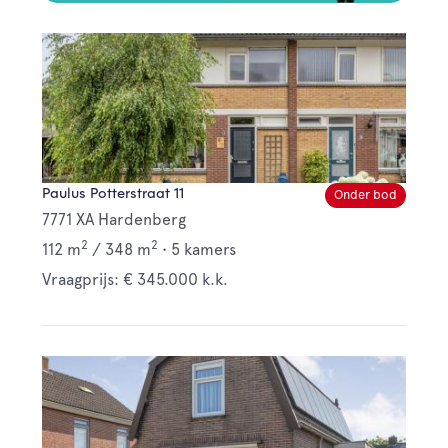
Paulus Potterstraat 11
Onder bod
7771 XA Hardenberg
2
2
112 m
/
348 m
•
5 kamers
Vraagprijs: € 345.000 k.k.