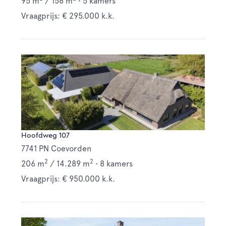
95 m
/
156 m
•
5 kamers
Vraagprijs: € 295.000 k.k.
Hoofdweg 107
7741 PN Coevorden
2
2
206 m
/
14.289 m
•
8 kamers
Vraagprijs: € 950.000 k.k.