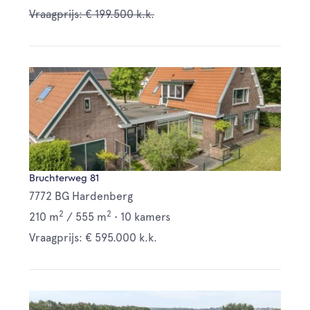
Vraagprijs: € 199.500 k.k.
Bruchterweg 81
7772 BG Hardenberg
2
2
210 m
/
555 m
•
10 kamers
Vraagprijs: € 595.000 k.k.