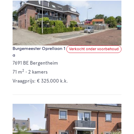
Burgemeester Oprellaan 1
Verkocht onder voorbehoud
a
7691 BE Bergentheim
2
71 m
•
2 kamers
Vraagprijs: € 325.000 k.k.