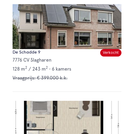
De Schadde 9
Verkocht
7776 CV Slagharen
2
2
128 m
/
243 m
•
6 kamers
Vraagprijs: € 399.000 k.k.