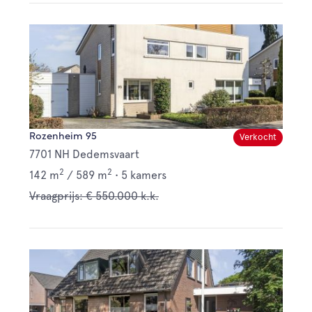
Rozenheim 95
Verkocht
7701 NH Dedemsvaart
2
2
142 m
/
589 m
•
5 kamers
Vraagprijs: € 550.000 k.k.