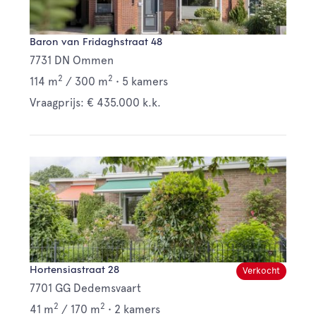
Baron van Fridaghstraat 48
7731 DN Ommen
2
2
114 m
/
300 m
•
5 kamers
Vraagprijs: € 435.000 k.k.
Hortensiastraat 28
Verkocht
7701 GG Dedemsvaart
2
2
41 m
/
170 m
•
2 kamers