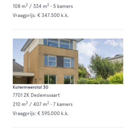
2
2
108 m
/
334 m
•
5 kamers
Vraagprijs: € 347.500 k.k.
Kotermeerstal 30
7701 ZK Dedemsvaart
2
2
210 m
/
407 m
•
7 kamers
Vraagprijs: € 595.000 k.k.