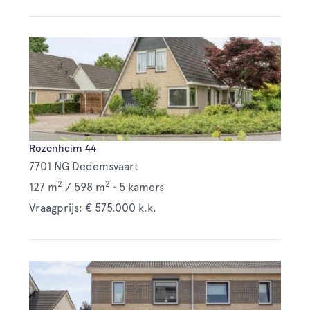
Rozenheim 44
7701 NG Dedemsvaart
2
2
127 m
/
598 m
•
5 kamers
Vraagprijs: € 575.000 k.k.