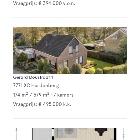
Vraagprijs: € 394.000 v.o.n.
Gerard Doustraat 1
7771 XC Hardenberg
2
2
174 m
/
579 m
•
7 kamers
Vraagprijs: € 495.000 k.k.