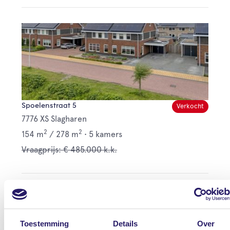
Spoelenstraat 5
Verkocht
7776 XS Slagharen
2
2
154 m
/
278 m
•
5 kamers
Vraagprijs: € 485.000 k.k.
Toestemming
Details
Over