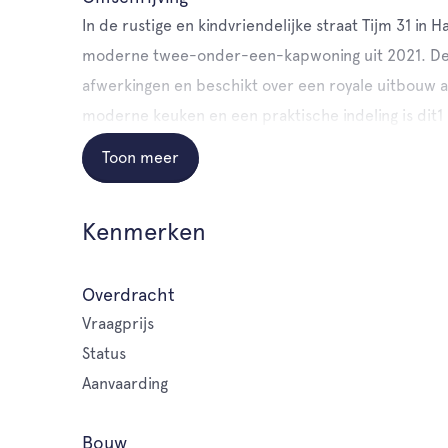
In de rustige en kindvriendelijke straat Tijm 31 i
moderne twee-onder-een-kapwoning uit 2021. De wo
afwerkingen en beschikt over een royale uitbouw 
moderne keuken en een praktische indeling is dit1
Toon meer
Kenmerken
Overdracht
Vraagprijs
Status
Aanvaarding
Bouw