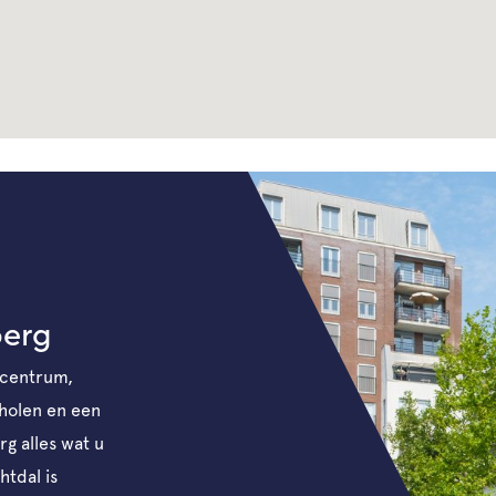
berg
scentrum,
cholen en een
g alles wat u
htdal is