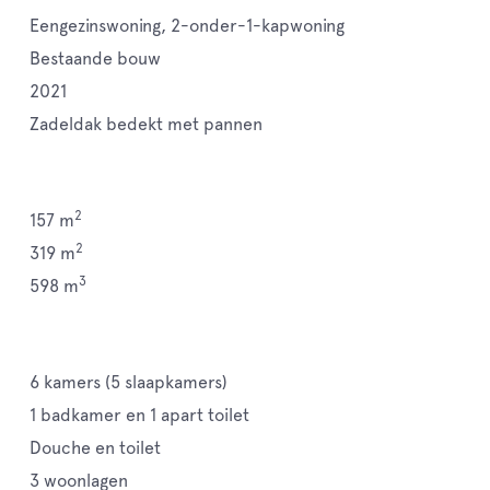
Eengezinswoning, 2-onder-1-kapwoning
Bestaande bouw
2021
Zadeldak bedekt met pannen
2
157 m
2
319 m
3
598 m
6 kamers (5 slaapkamers)
1 badkamer en 1 apart toilet
Douche en toilet
3 woonlagen