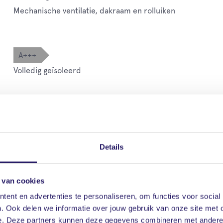
Mechanische ventilatie, dakraam en rolluiken
A+++
Volledig geïsoleerd
Vrijstaand hout
Details
Carport, parkeerplaats
 van cookies
ent en advertenties te personaliseren, om functies voor social
Aan rustige weg en in woonwijk
. Ook delen we informatie over jouw gebruik van onze site met 
Achtertuin en voortuin
e. Deze partners kunnen deze gegevens combineren met andere i