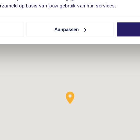
2
144 m
(15m diep en 9m breed)
erzameld op basis van jouw gebruik van hun services.
Gelegen op het noorden bereikbaar via achterom
Aanpassen