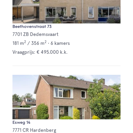
Beethovenstraat 73
7701 ZB Dedemsvaart
2
2
181 m
/
356 m
•
6 kamers
Vraagprijs: € 495.000 k.k.
Esweg 14
7771 CR Hardenberg