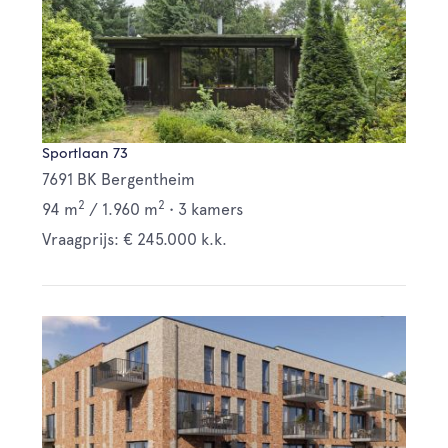
Sportlaan 73
7691 BK Bergentheim
2
2
94 m
/
1.960 m
•
3 kamers
Vraagprijs: € 245.000 k.k.