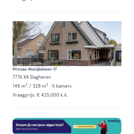
Prinses Marijkelaan 17
7776 XA Slagharen
2
2
148 m
/
328 m
•
5 kamers
Vraagprijs: € 425.000 k.k.