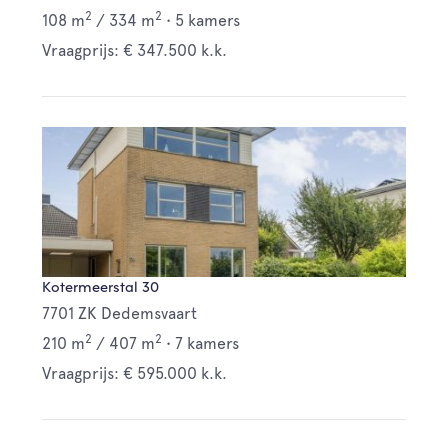
2
2
108 m
/
334 m
•
5 kamers
Vraagprijs: € 347.500 k.k.
Kotermeerstal 30
7701 ZK Dedemsvaart
2
2
210 m
/
407 m
•
7 kamers
Vraagprijs: € 595.000 k.k.