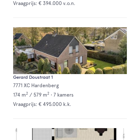
Vraagprijs: € 394.000 v.o.n.
Gerard Doustraat 1
7771 XC Hardenberg
2
2
174 m
/
579 m
•
7 kamers
Vraagprijs: € 495.000 k.k.