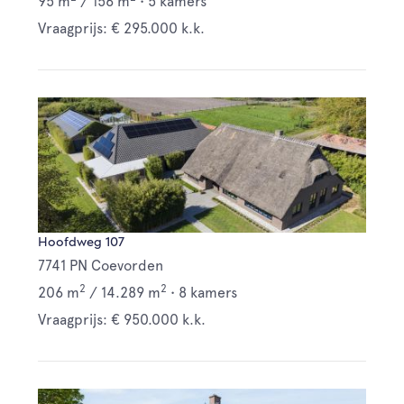
95 m
/
156 m
•
5 kamers
Vraagprijs: € 295.000 k.k.
Hoofdweg 107
7741 PN Coevorden
2
2
206 m
/
14.289 m
•
8 kamers
Vraagprijs: € 950.000 k.k.