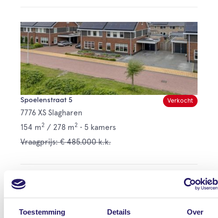
Spoelenstraat 5
Verkocht
7776 XS Slagharen
2
2
154 m
/
278 m
•
5 kamers
Vraagprijs: € 485.000 k.k.
Toestemming
Details
Over