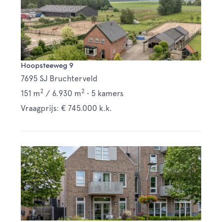
Hoopsteeweg 9
7695 SJ Bruchterveld
2
2
151 m
/
6.930 m
•
5 kamers
Vraagprijs: € 745.000 k.k.