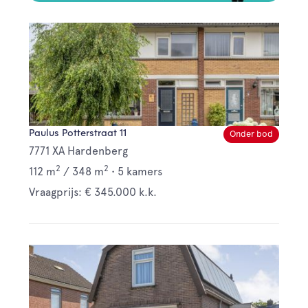
Paulus Potterstraat 11
Onder bod
7771 XA Hardenberg
2
2
112 m
/
348 m
•
5 kamers
Vraagprijs: € 345.000 k.k.