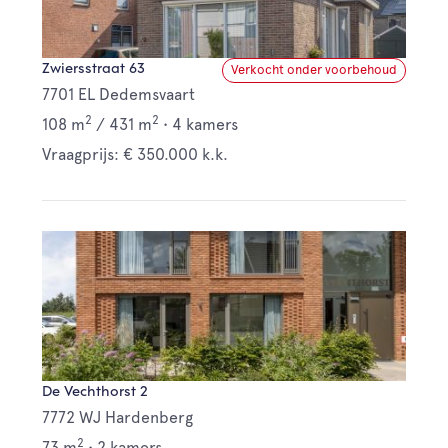
Zwiersstraat 63
Verkocht onder voorbehoud
7701 EL Dedemsvaart
2
2
108 m
/
431 m
•
4 kamers
Vraagprijs: € 350.000 k.k.
De Vechthorst 2
7772 WJ Hardenberg
2
73 m
•
2 kamers