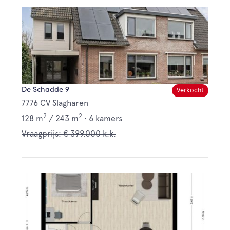
De Schadde 9
Verkocht
7776 CV Slagharen
2
2
128 m
/
243 m
•
6 kamers
Vraagprijs: € 399.000 k.k.