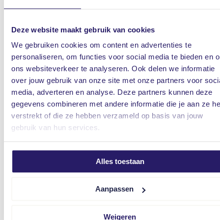
Deze website maakt gebruik van cookies
Zwarte Dijk 13
We gebruiken cookies om content en advertenties te
7775 PA Lutten
personaliseren, om functies voor social media te bieden en 
2
2
140 m
/
400 m
•
5 kamers
ons websiteverkeer te analyseren. Ook delen we informatie
over jouw gebruik van onze site met onze partners voor soci
Vraagprijs: € 395.000 k.k.
media, adverteren en analyse. Deze partners kunnen deze
gegevens combineren met andere informatie die je aan ze he
verstrekt of die ze hebben verzameld op basis van jouw
gebruik van hun services.
Alles toestaan
Aanpassen
Moonenlaan 96
Verkocht onder voorbehoud
7773 DT Hardenberg
Weigeren