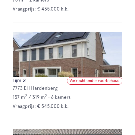
Vraagprijs: € 435.000 k.k.
Tijm 31
Verkocht onder voorbehoud
7773 EH Hardenberg
2
2
157 m
/
319 m
•
6 kamers
Vraagprijs: € 545.000 k.k.