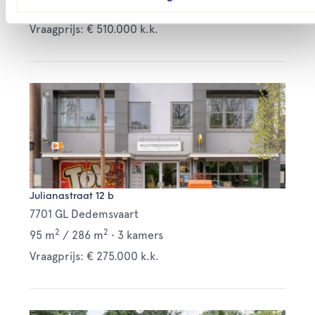
2
2
159 m
/
280 m
•
6 kamers
Vraagprijs: € 510.000 k.k.
Julianastraat 12 b
7701 GL Dedemsvaart
2
2
95 m
/
286 m
•
3 kamers
Vraagprijs: € 275.000 k.k.