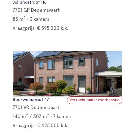
Julianastraat 116
7701 GP Dedemsvaart
2
85 m
•
3 kamers
Vraagprijs: € 395.000 k.k.
Boekweitstraat 47
Verkocht onder voorbehoud
7701 VR Dedemsvaart
2
2
140 m
/
303 m
•
7 kamers
Vraagprijs: € 425.000 k.k.