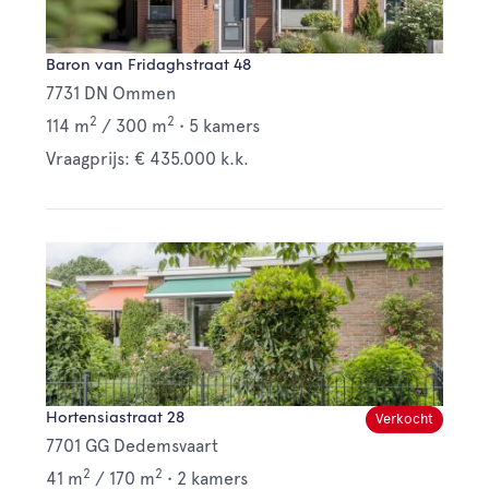
Baron van Fridaghstraat 48
7731 DN Ommen
2
2
114 m
/
300 m
•
5 kamers
Vraagprijs: € 435.000 k.k.
Hortensiastraat 28
Verkocht
7701 GG Dedemsvaart
2
2
41 m
/
170 m
•
2 kamers