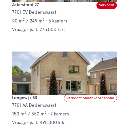
Asterstraat 27
Verkocht
7701 EV Dedemsvaart
2
2
90 m
/
249 m
•
5 kamers
Vraagprijs: € 275.000 k.k.
Langewijk 33
Verkocht onder voorbehoud
7701 AA Dedemsvaart
2
2
150 m
/
350 m
•
7 kamers
Vraagprijs: € 495.000 k.k.