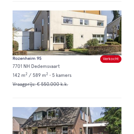
Rozenheim 95
Verkocht
7701 NH Dedemsvaart
2
2
142 m
/
589 m
•
5 kamers
Vraagprijs: € 550.000 k.k.