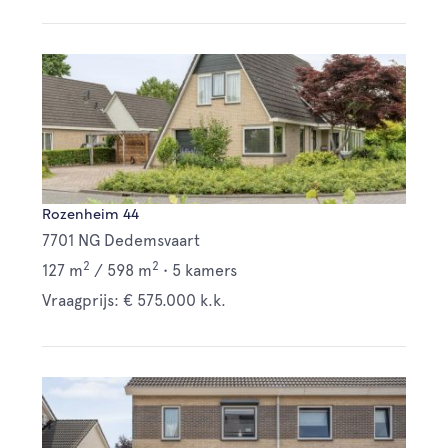
Rozenheim 44
7701 NG Dedemsvaart
2
2
127 m
/
598 m
•
5 kamers
Vraagprijs: € 575.000 k.k.