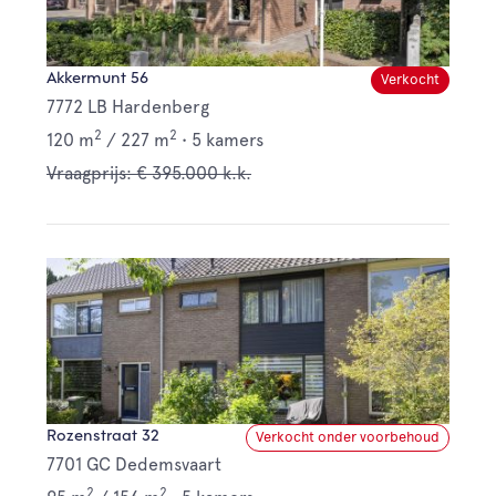
Akkermunt 56
Verkocht
7772 LB Hardenberg
2
2
120 m
/
227 m
•
5 kamers
Vraagprijs: € 395.000 k.k.
Rozenstraat 32
Verkocht onder voorbehoud
7701 GC Dedemsvaart
2
2