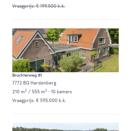
Vraagprijs: € 199.500 k.k.
Bruchterweg 81
7772 BG Hardenberg
2
2
210 m
/
555 m
•
10 kamers
Vraagprijs: € 595.000 k.k.