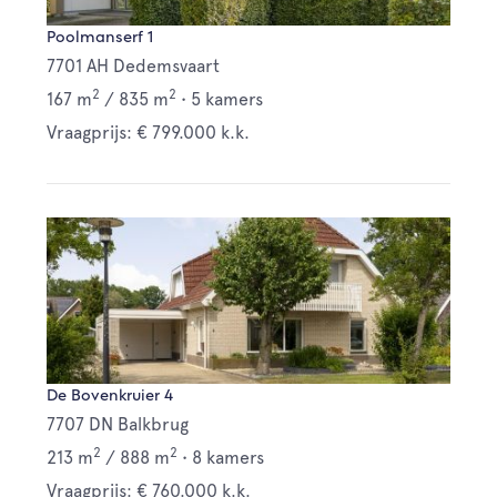
Poolmanserf 1
7701 AH Dedemsvaart
2
2
167 m
/
835 m
•
5 kamers
Vraagprijs: € 799.000 k.k.
De Bovenkruier 4
7707 DN Balkbrug
2
2
213 m
/
888 m
•
8 kamers
Vraagprijs: € 760.000 k.k.