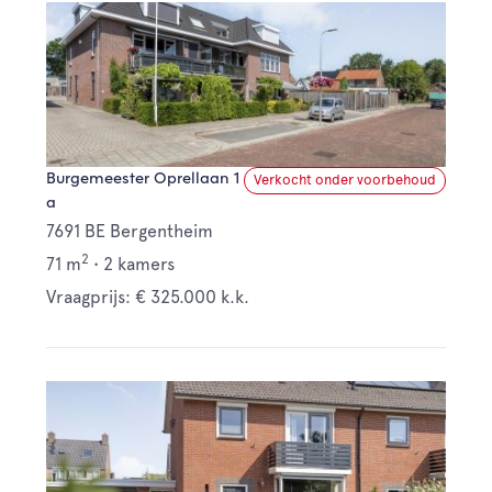
Burgemeester Oprellaan 1
Verkocht onder voorbehoud
a
7691 BE Bergentheim
2
71 m
•
2 kamers
Vraagprijs: € 325.000 k.k.