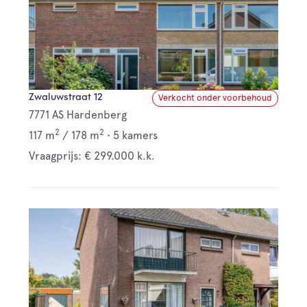
Zwaluwstraat 12
Verkocht onder voorbehoud
7771 AS Hardenberg
2
2
117 m
/
178 m
•
5 kamers
Vraagprijs: € 299.000 k.k.