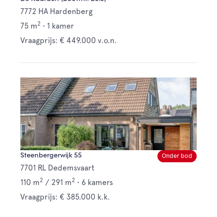
7772 HA Hardenberg
2
75 m
•
1 kamer
Vraagprijs: € 449.000 v.o.n.
Steenbergerwijk 55
Onder bod
7701 RL Dedemsvaart
2
2
110 m
/
291 m
•
6 kamers
Vraagprijs: € 385.000 k.k.