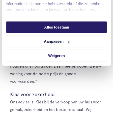
Achteraf is er dan geen discussie mogelijk.”
informatie die je aan ze hebt verstrekt of die ze hebben
verzameld op basis van jouw gebruik van hun services.
De beste prijs
De onderhandeling over de prijs en de
Alles toestaan
voorwaarden is het belangrijkste onderdeel in het
hele proces. Arjan: “Hoe gaat u om met meerdere
Aanpassen
gegadigden? En wat als het een bekende van u is?
Dan wordt onderhandelen vaak extra lastig. Wij
Weigeren
voeren dagelijks onderhandelings-gesprekken en
houden ons hoofd koel. Daarmee verkopen we uw
woning voor de beste prijs én goede
voorwaarden.”
Kies voor zekerheid
Ons advies is: Kies bij de verkoop van uw huis voor
gemak, zekerheid en het beste resultaat. Wij