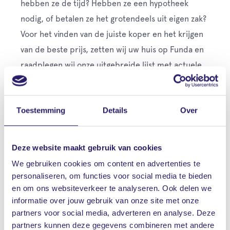
hebben ze de tijd? Hebben ze een hypotheek
nodig, of betalen ze het grotendeels uit eigen zak?
Voor het vinden van de juiste koper en het krijgen
van de beste prijs, zetten wij uw huis op Funda en
raadplegen wij onze uitgebreide lijst met actuele
woningzoekers. Hierdoor bereiken wij
woningzoekers uit het hele land.”
Toestemming
Details
Over
Geen gedoe achteraf
Bij de bezichtiging van het huis is het belangrijk dat
Deze website maakt gebruik van cookies
u alle, voor de koper, essentiële zaken vertelt, om
We gebruiken cookies om content en advertenties te
claims achteraf te voorkomen. “Daarom
personaliseren, om functies voor social media te bieden
omschrijven wij vooraf duidelijk alle belangrijke
en om ons websiteverkeer te analyseren. Ook delen we
zaken, zoals gebreken, erfdienstbaarheden,
informatie over jouw gebruik van onze site met onze
partners voor social media, adverteren en analyse. Deze
bestemmingsplannen en wat er achter blijft.
partners kunnen deze gegevens combineren met andere