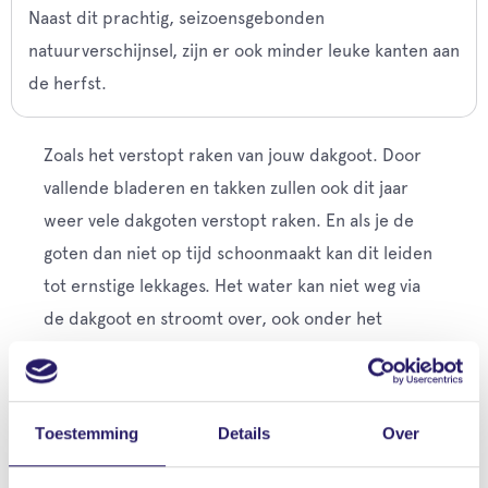
Naast dit prachtig, seizoensgebonden
natuurverschijnsel, zijn er ook minder leuke kanten aan
de herfst.
Zoals het verstopt raken van jouw dakgoot. Door
vallende bladeren en takken zullen ook dit jaar
weer vele dakgoten verstopt raken. En als je de
goten dan niet op tijd schoonmaakt kan dit leiden
tot ernstige lekkages. Het water kan niet weg via
de dakgoot en stroomt over, ook onder het
dakbeschot. Het is daarom raadzaam om
regelmatig jouw dakgoten, hemelwaterafvoeren en
platte daken te controleren op bladeren en vuil.
Toestemming
Details
Over
Behalve bladeren en takken kan je dakgoot ook
verstopt raken door mos dat bij zware buien van