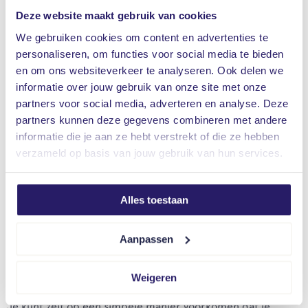
Deze website maakt gebruik van cookies
het dak afspoelt.
We gebruiken cookies om content en advertenties te
personaliseren, om functies voor social media te bieden
en om ons websiteverkeer te analyseren. Ook delen we
informatie over jouw gebruik van onze site met onze
partners voor social media, adverteren en analyse. Deze
partners kunnen deze gegevens combineren met andere
informatie die je aan ze hebt verstrekt of die ze hebben
verzameld op basis van jouw gebruik van hun services.
Alles toestaan
Aanpassen
Voorkom verstopte
dakgoten met gootdrains
Weigeren
Je kunt zelf op een simpele manier voorkomen dat je