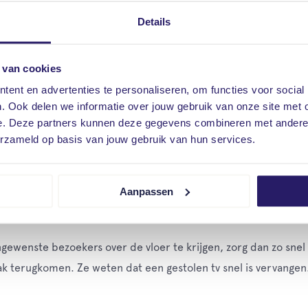
nel weer kunnen verdwijnen. Het liefst met uw dierbare pullen
Details
r dat een inbreker langer bezig is met zijn inbraak.
raak te voorkomen:
 van cookies
ent en advertenties te personaliseren, om functies voor social
. Ook delen we informatie over jouw gebruik van onze site met 
het
Politiekeurmerk Veilig Wonen,
of ga eens praten met een BO
e. Deze partners kunnen deze gegevens combineren met andere i
erzameld op basis van jouw gebruik van hun services.
dom uw woning buitenlampen met sensor aan.
terug op de opbergplek, zodra u ze niet meer gebruikt.
ing, dan kunt u die het beste laag houden.
Aanpassen
van buitenaf niet te zien zijn. Maak van uw huis liever geen eta
wenste bezoekers over de vloer te krijgen, zorg dan zo snel 
aak terugkomen. Ze weten dat een gestolen tv snel is vervangen.