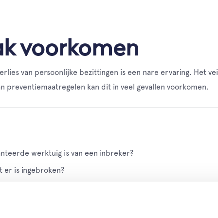
ak voorkomen
rlies van persoonlijke bezittingen is een nare ervaring. Het v
an preventiemaatregelen kan dit in veel gevallen voorkomen.
nteerde werktuig is van een inbreker?
 er is ingebroken?
 van inbraak zijn geweest?
het kan. Omdat hen niets in de weg staat. Ze zoeken huizen di