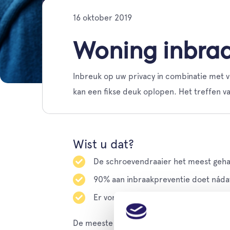
16 oktober 2019
Woning inbra
Inbreuk op uw privacy in combinatie met ve
kan een fikse deuk oplopen. Het treffen v
Wist u dat?
De schroevendraaier het meest geha
90% aan inbraakpreventie doet nádat
Er vorig jaar (2018) 55.705 meldingen
De meeste inbrekers slaan hun slag omdat 