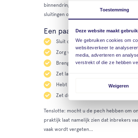
binnendringen, en waaruit ze ook net zo s
Toestemming
sluitingen op ramen en deuren zorgen ervoo
Een paar tips om woninginb
Deze website maakt gebruik
We gebruiken cookies om cont
Sluit deuren en ramen goed.
websiteverkeer te analyseren
Zorg voor goede sloten. Vraag naar 
media, adverteren en analys
verstrekt of die ze hebben v
Breng op strategische plaatsen ron
Zet ladders en ander klimmateriaal 
Hebt u groenvoorziening rond uw won
Weigeren
Zet dure spullen zodanig neer, dat ze 
Tenslotte: mocht u de pech hebben om onge
praktijk laat namelijk zien dat inbrekers v
vaak wordt vergeten…