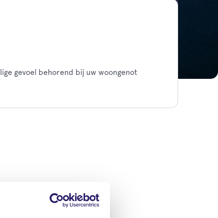
eilige gevoel behorend bij uw woongenot
e ze snel en ongezien kunnen