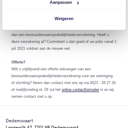
Verzekeren van risico’s
Aanpassen
Als u als bestuurder aansprakelijk gesteld wordt is dat een
groot financieel risico. Schade die is ontstaan door fouten van
Weigeren
u en uw eventueel uw medebestuurders moet privé door u
worden betaald. Wilt u dit risico niet lopen? Sluit als vereniging
dan een bestuurdersaansprakelijkheidsverzekering. Heeft u
deze verzekering al? Controleert u dan goed of uw polis vanaf 1
juli 2021 voldoet aan de nieuwe wet.
Offerte?
Wilt u vrijblijvend een offerte ontvangen van een
bestuurdersaansprakelijkheidsverzekering voor uw vereniging
of stichting? Neem dan contact met ons op via 0523 - 28 27 26
of mail@vrieling.nl. Of vul het
online contactformulier
in en wij
nemen contact met u op.
Dedemsvaart
Langewijk 47, 7701 AB Dedemsvaart