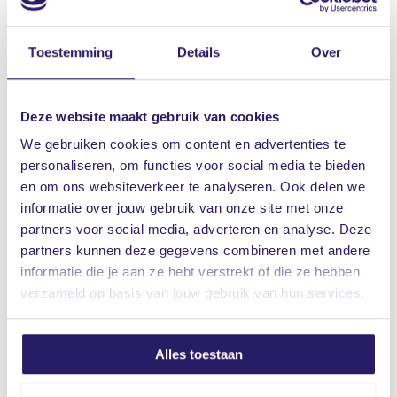
De wet gaat misstanden tegen door procedures en
verantwoordelijkheden binnen een vereniging of stichting te
Toestemming
Details
Over
bespreken en vast te leggen. Vooral kleinere verenigingen en
stichtingen hebben door de nieuwe wet een uitdaging omdat er
vaak geen jurist in dienst is. Daarom is er een
Deze website maakt gebruik van cookies
samenwerkingsinitiatief gestart dat verenigingen en stichtingen
ondersteuning biedt. Via
wbtr.nl
zijn onder andere webinars te
We gebruiken cookies om content en advertenties te
bekijken en – tegen betaling – stappenplannen te bestellen.
personaliseren, om functies voor social media te bieden
en om ons websiteverkeer te analyseren. Ook delen we
Risico op bestuurdersaansprakelijkheid stijgt
informatie over jouw gebruik van onze site met onze
Als bestuurder van een vereniging of stichting liep u altijd al het
partners voor social media, adverteren en analyse. Deze
risico om persoonlijk aansprakelijk gesteld te worden. Na
partners kunnen deze gegevens combineren met andere
invoering van de WBTR is die kans nog groter. U loopt nu net
informatie die je aan ze hebt verstrekt of die ze hebben
zoveel risico om aansprakelijk gesteld te worden als de
verzameld op basis van jouw gebruik van hun services.
bestuurders van commerciële ondernemingen. Het maakt
daarbij niet uit of u betaald wordt of alleen een
Alles toestaan
onkostenvergoeding ontvangt.