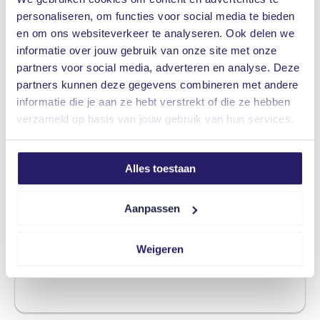
De hypotheekadviseurs van Vrieling vertellen u er
personaliseren, om functies voor social media te bieden
graag over. Neem contact met ons op via het
en om ons websiteverkeer te analyseren. Ook delen we
contactformulier
of bel 0523 – 28 27 27.
informatie over jouw gebruik van onze site met onze
partners voor social media, adverteren en analyse. Deze
partners kunnen deze gegevens combineren met andere
Leave
Naam
informatie die je aan ze hebt verstrekt of die ze hebben
this
verzameld op basis van jouw gebruik van hun services.
field
blank
Alles toestaan
Telefoonnummer
Aanpassen
Weigeren
E-mailadres