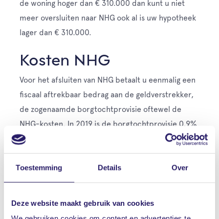
de woning hoger dan € 310.000 dan kunt u niet
meer oversluiten naar NHG ook al is uw hypotheek
lager dan € 310.000.
Kosten NHG
Voor het afsluiten van NHG betaalt u eenmalig een
fiscaal aftrekbaar bedrag aan de geldverstrekker,
de zogenaamde borgtochtprovisie oftewel de
NHG-kosten. In 2019 is de borgtochtprovisie 0,9%
van het totale hypotheekbedrag. In 2020 wordt de
NHG-premie verlaagd van 0,9% naar 0,7%.
Toestemming
Details
Over
Wilt u meer weten over
NHG?
Deze website maakt gebruik van cookies
We gebruiken cookies om content en advertenties te