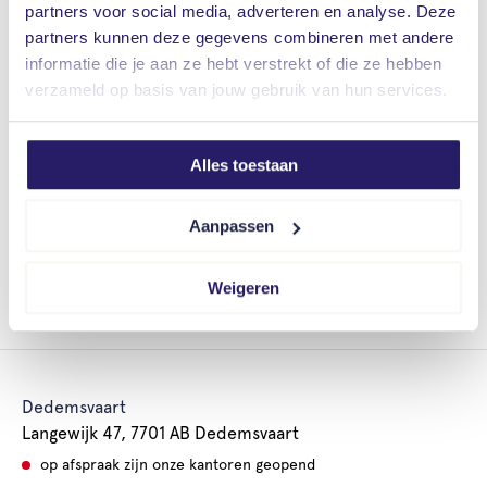
partners voor social media, adverteren en analyse. Deze
Inzenden:
partners kunnen deze gegevens combineren met andere
informatie die je aan ze hebt verstrekt of die ze hebben
Deelnemers mogen maximaal 2 foto's inzenden.
verzameld op basis van jouw gebruik van hun services.
Gewonnen foto's:
Alles toestaan
Bekijk hier de gewonnen foto's van de laatste 5
jaar voor de Vrielingkalender door op de knop
Aanpassen
hieronder te klikken.
Weigeren
Vrieling-kalender
Dedemsvaart
Langewijk 47, 7701 AB Dedemsvaart
op afspraak zijn onze kantoren geopend