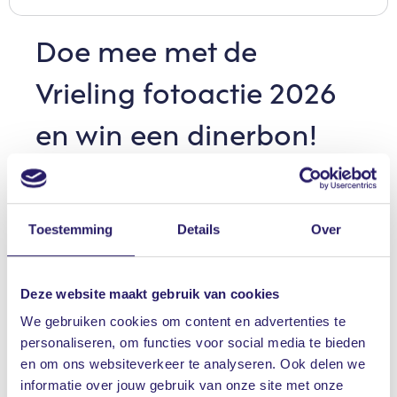
Doe mee met de
Vrieling fotoactie 2026
en win een dinerbon!
Heb jij een mooie foto voor onze kalender voor
2026? Mail deze dan vóór
10 augustus 2025
naar
marketing@vrieling.nl
Toestemming
Details
Over
Gestelde eisen foto:
Deze website maakt gebruik van cookies
Het moet duidelijk herkenbaar zijn dat de foto
We gebruiken cookies om content en advertenties te
gemaakt is in de gemeente Hardenberg. Het moet
personaliseren, om functies voor social media te bieden
een liggend formaat zijn met de verhouding 15 x 25
en om ons websiteverkeer te analyseren. Ook delen we
cm en een hoge resolutie (bijvoorbeeld 300 dpi).
informatie over jouw gebruik van onze site met onze