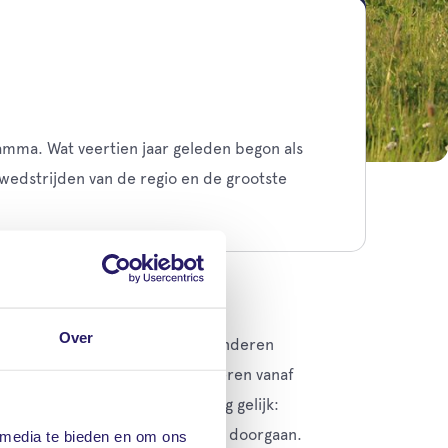
amma. Wat veertien jaar geleden begon als
pwedstrijden van de regio en de grootste
Over
t meerdere onderdelen. Voor kinderen
ren van 7 tot 12 jaar oud. Kinderen vanaf
lle 2500 deelnemers is één ding gelijk:
iast publiek. Even rug recht en doorgaan.
 media te bieden en om ons