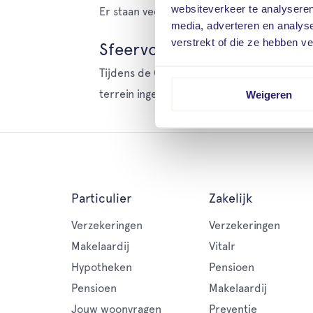
websiteverkeer te analyseren
Er staan veel toeschouwers langs de kant.
media, adverteren en analys
verstrekt of die ze hebben v
Sfeervol programma
Tijdens de City-run, langs het parcours i
terrein ingericht met een verwarmde tent
Weigeren
Particulier
Zakelijk
Verzekeringen
Verzekeringen
Makelaardij
Vitalr
Hypotheken
Pensioen
Pensioen
Makelaardij
Jouw woonvragen
Preventie