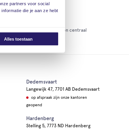
onze partners voor social
oorheen.
nformatie die je aan ze hebt
k te draaien. Op de Markt was een centraal
ek, een drankje en een hapje.
Alles toestaan
Dedemsvaart
Langewijk 47, 7701 AB Dedemsvaart
op afspraak zijn onze kantoren
geopend
Hardenberg
Stelling 5, 7773 ND Hardenberg