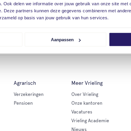
. Ook delen we informatie over jouw gebruik van onze site met 
 Familie, vrienden, buren en kennissen helpen de renners er d
e. Deze partners kunnen deze gegevens combineren met andere i
erzameld op basis van jouw gebruik van hun services.
n het centrum, stonden diverse bands en DJ's sfeervolle muzie
. Hier kon iedereen prima vertoeven onder het genot van muzi
Aanpassen
Agrarisch
Meer Vrieling
Verzekeringen
Over Vrieling
Pensioen
Onze kantoren
Vacatures
Vrieling Academie
Nieuws