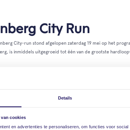
enberg City Run
enberg City-run stond afgelopen zaterdag 19 mei op het progr
erg, is inmiddels uitgegroeid tot één van de grootste hardloo
Details
inderen en volwassenen mee met de City-run. De City-run ken
(4 tot 7 jaar) met 750 meter en gaan door met 1 km voor kinde
de 3, 5, 10 en 21 km. Daarnaast is er een G-loop. Voor bijna a
 van cookies
menten gedragen wordt door de aanmoedigingen van een enthous
ent en advertenties te personaliseren, om functies voor social