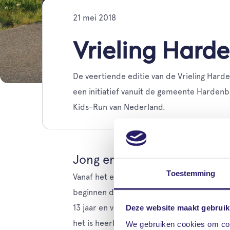
21 mei 2018
Vrieling Hard
De veertiende editie van de Vrieling Hard
een initiatief vanuit de gemeente Hardenb
Kids-Run van Nederland.
Jong en oud
Toestemming
Vanaf het eerste moment lopen er veel k
beginnen de afstanden bij de bambinoloop 
13 jaar en volwassenen kunnen meedoen aan 
Deze website maakt gebruik
het is heerlijk als je op de moeilijke mo
We gebruiken cookies om cont