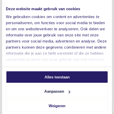
vuil.
Deze website maakt gebruik van cookies
We gebruiken cookies om content en advertenties te
Een aantal tips op een rij:
personaliseren, om functies voor social media te bieden
Ramen en deuren goed afsluiten
en om ons websiteverkeer te analyseren. Ook delen we
informatie over jouw gebruik van onze site met onze
Zonneschermen, markiezen, rolluiken goed
partners voor social media, adverteren en analyse. Deze
bevestigen en oprollen/inklappen/sluiten
partners kunnen deze gegevens combineren met andere
Kap oude of ongezonde bomen om in de
informatie die je aan ze hebt verstrekt of die ze hebben
verzameld op basis van jouw gebruik van hun services.
omgeving van het gebouw
Zorg ervoor dat reclameborden, schotels,
antennes, vlaggenmasten goed bevestigd zijn
Alles toestaan
Zorg ervoor dat dakpannen, nokvorsten,
Aanpassen
zonnepanelen en daklood niet losliggen of
verschoven zijn
Weigeren