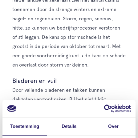
Nederlandse verzekeraars zien het aantal claims
toenemen door de strenge winters en extreme
hagel- en regenbuien. Storm, regen, sneeuw,
hitte, ze kunnen uw bedrijfsprocessen verstoren
of stilleggen. De kans op stormschade is het
grootst in de periode van oktober tot maart. Met
een goede voorbereiding kunt u de kans op schade
en overlast door storm verkleinen.
Bladeren en vuil
Door vallende bladeren en takken kunnen
dakgoten verstopt raken. Bij het niet tijdig
schoonmaken van de goten, kan dit leiden tot
ernstige lekkages. Het is daarom raadzaam om
Toestemming
Details
Over
herhaaldelijk uw dakgoten, hemelwaterafvoeren
en platte daken te inspecteren op bladeren en