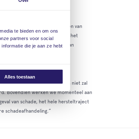
Over
over het voorkomen en verkleinen van
 media te bieden en om ons
 helpen. Denk bijvoorbeeld aan het
onze partners voor social
stopcontact na het opladen of aan
nformatie die je aan ze hebt
Alles toestaan
n dat brand- of waterschade ons niet zal
kerd. Bovendien werken we momenteel aan
eval van schade, het hele hersteltraject
ere schadeafhandeling.”