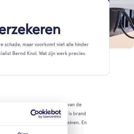
erzekeren
de schade, maar voorkomt niet alle hinder
alist Bernd Knol. Wat zijn werk precies
rzekering dekt dan het herstel van de
vervangende woonruimte. Helaas is brand
e omvang van de schade te verkleinen. En