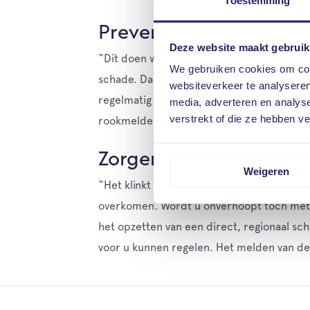
Toestemming
Preventie-advies
Deze website maakt gebruik
“Dit doen we door heel veel schades te a
We gebruiken cookies om cont
schade. Daarnaast kijken we in samenwerki
websiteverkeer te analyseren
regelmatig schoonmaken van het filter van
media, adverteren en analys
verstrekt of die ze hebben v
rookmelders die u bij brand op tijd waar
Zorgen uit handen
Weigeren
“Het klinkt allemaal heel logisch, maar to
overkomen. Wordt u onverhoopt toch met 
het opzetten van een direct, regionaal sch
voor u kunnen regelen. Het melden van de 