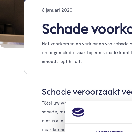
6 januari 2020
Schade voorko
Het voorkomen en verkleinen van schade vi
en ongemak die vaak bij een schade komt k
inhoudt legt hij uit.
Schade veroorzaakt v
“Stel uw woning brandt af, is daardoor on
schade, maar u krijgt er uw persoonlijke 
niet in alle gevallen te voorkomen. Toch 
daar kunnen wij u bij helpen”, vertelt Ber