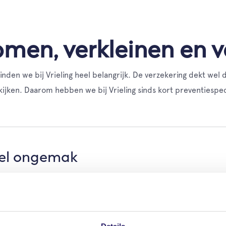
men, verkleinen en v
nden we bij Vrieling heel belangrijk. De verzekering dekt wel 
ijken. Daarom hebben we bij Vrieling sinds kort preventiespeci
eel ongemak
bewoonbaar en uw dierbare spullen zijn verloren gegaan. Uw ve
spullen niet mee terug en u moet misschien ook op zoek naar 
zijn er maatregelen die u kunt nemen om de kans op brand of d
nd.