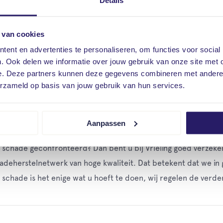
Details
 van cookies
nalyseren. Op basis van deze gegevens kunnen we u adviseren 
ent en advertenties te personaliseren, om functies voor social
ng met andere partijen naar oplossingen die u daarbij kunnen
. Ook delen we informatie over jouw gebruik van onze site met 
 de wasdroger, het verwijderen van de oplaadstekker uit het 
e. Deze partners kunnen deze gegevens combineren met andere i
erzameld op basis van jouw gebruik van hun services.
schuwen.”
Aanpassen
ch zijn we ons hier niet altijd van bewust omdat we vaak denke
schade geconfronteerd? Dan bent u bij Vrieling goed verze
adeherstelnetwerk van hoge kwaliteit. Dat betekent dat we in g
schade is het enige wat u hoeft te doen, wij regelen de verd