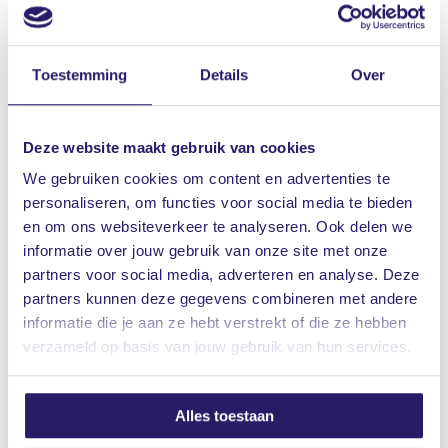
aansprakelijkheids- of inboedelverzekering.
Woonhuis
Toestemming
Details
Over
Oekraïense vluchtelingen die in Nederland door
een gezin worden opgevangen, zijn meestal (voor
Deze website maakt gebruik van cookies
een bepaalde periode) meeverzekerd op de
We gebruiken cookies om content en advertenties te
woonhuisverzekering van het gastgezin. Zij worden
personaliseren, om functies voor social media te bieden
gezien als logés. De opvang van vluchtelingen heeft
en om ons websiteverkeer te analyseren. Ook delen we
geen invloed op je premie. In geval van schade
informatie over jouw gebruik van onze site met onze
wordt de dekking behouden.
partners voor social media, adverteren en analyse. Deze
partners kunnen deze gegevens combineren met andere
informatie die je aan ze hebt verstrekt of die ze hebben
Vakantiewoning of tweede huis
verzameld op basis van jouw gebruik van hun services.
Als je Oekraïense vluchtelingen tijdelijk onderdak
biedt in je vakantiewoning of tweede huis, dan is
dit toegestaan met behoud van dekking. Dit geldt
Alles toestaan
ook voor het opvangen van vluchtelingen in een