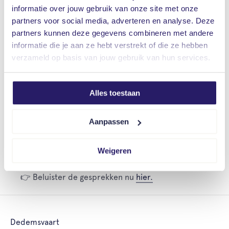
mensen.
informatie over jouw gebruik van onze site met onze
▪️ Subsidies en slimme mogelijkheden die vaak
partners voor social media, adverteren en analyse. Deze
partners kunnen deze gegevens combineren met andere
blijven liggen.
informatie die je aan ze hebt verstrekt of die ze hebben
verzameld op basis van jouw gebruik van hun services.
Deze reeks is gemaakt voor werkgevers die vooruit
willen. Die willen begrijpen wat er speelt en
bewuste keuzes willen maken in hun
Alles toestaan
werkgeverschap.
Aanpassen
Benieuwd wat dit voor jouw organisatie kan
Weigeren
betekenen?
👉 Beluister de gesprekken nu
hier.
Dedemsvaart