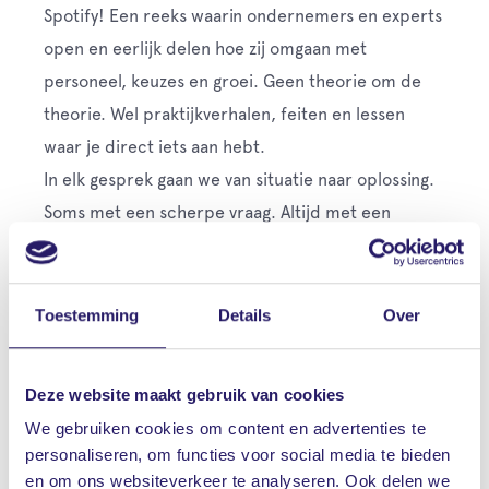
Spotify! Een reeks waarin ondernemers en experts
open en eerlijk delen hoe zij omgaan met
personeel, keuzes en groei. Geen theorie om de
theorie. Wel praktijkverhalen, feiten en lessen
waar je direct iets aan hebt.
In elk gesprek gaan we van situatie naar oplossing.
Soms met een scherpe vraag. Altijd met een
concrete actie om mee verder te kunnen.
Vitalr gaat in gesprek over:
Toestemming
Details
Over
▪️ Leiderschap en de invloed op jouw organisatie.
▪️ Grip op (hoog) verzuim, zonder omwegen.
Deze website maakt gebruik van cookies
▪️ Sociale veiligheid en een bedrijfscultuur die
We gebruiken cookies om content en advertenties te
werkt.
personaliseren, om functies voor social media te bieden
▪️ Personeelstekorten en het behouden van
en om ons websiteverkeer te analyseren. Ook delen we