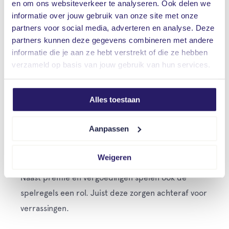
en om ons websiteverkeer te analyseren. Ook delen we
Tandzorg voor volwassenen.
informatie over jouw gebruik van onze site met onze
partners voor social media, adverteren en analyse. Deze
Brillen- en lenzenvergoeding.
partners kunnen deze gegevens combineren met andere
Mentale ondersteuning en
informatie die je aan ze hebt verstrekt of die ze hebben
verzameld op basis van jouw gebruik van hun services.
leefstijlprogramma’s.
Zwangerschapszorg, kraamzorg en herstel.
Vergelijken laat hier vaak direct zien waar
Alles toestaan
winst te behalen is.
Aanpassen
Dit wordt vaak over het hoofd
Weigeren
gezien
Naast premie en vergoedingen spelen ook de
spelregels een rol. Juist deze zorgen achteraf voor
verrassingen.