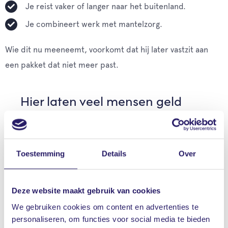
Je reist vaker of langer naar het buitenland.
Je combineert werk met mantelzorg.
Wie dit nu meeneemt, voorkomt dat hij later vastzit aan
een pakket dat niet meer past.
Hier laten veel mensen geld
liggen
De meeste aandacht gaat naar de
basisverzekering. Terwijl juist de aanvullende
Toestemming
Details
Over
verzekering het verschil maakt. In vergoedingen én
in kosten.
Deze website maakt gebruik van cookies
Let hierbij op:
We gebruiken cookies om content en advertenties te
personaliseren, om functies voor social media te bieden
Het aantal fysiobehandelingen.