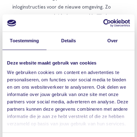
inloginstructies voor de nieuwe omgeving. Zo
zorgen we ervoor dat iedereen makkelijk de
overgang kan maken.
Wat kun je verwachten in het vernieuwde Mijn
Toestemming
Details
Over
Vrieling?
Deze website maakt gebruik van cookies
Eenvoudige toegang tot al jouw
We gebruiken cookies om content en advertenties te
verzekeringsgegevens
personaliseren, om functies voor social media te bieden
Jouw polisbladen en facturen 24/7 in één
en om ons websiteverkeer te analyseren. Ook delen we
overzicht te bekijken
informatie over jouw gebruik van onze site met onze
partners voor social media, adverteren en analyse. Deze
E-mailmeldingen wanneer er nieuwe post
partners kunnen deze gegevens combineren met andere
voor jou klaarstaat
informatie die je aan ze hebt verstrekt of die ze hebben
verzameld op basis van jouw gebruik van hun services.
Persoonlijke aandacht blijft voorop staan. Heb je