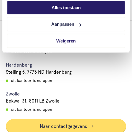
vragen of wil je meer weten?
Neem gerust contact
Alles toestaan
met ons op
.
Aanpassen
Dedemsvaart
Weigeren
Langewijk 47, 7701 AB Dedemsvaart
dit kantoor is nu open
Hardenberg
Stelling 5, 7773 ND Hardenberg
dit kantoor is nu open
Zwolle
Eekwal 31, 8011 LB Zwolle
dit kantoor is nu open
Naar contactgegevens