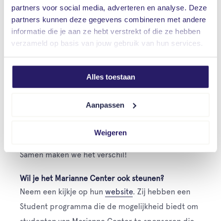
partners voor social media, adverteren en analyse. Deze
Zo laten we zien dat we niet alleen dichtbij, maar
partners kunnen deze gegevens combineren met andere
ook verder weg het verschil kunnen maken –
informatie die je aan ze hebt verstrekt of die ze hebben
verzameld op basis van jouw gebruik van hun services.
zolang er maar een lokale verbinding is.
Meld jouw initiatief aan en maak kans op steun
Alles toestaan
Heeft jouw project deze keer geen cheque
ontvangen? Geen zorgen, aanmeldingen blijven nog
Aanpassen
t/m mei 2025 geldig. Heb je nog geen initiatief
aangemeld? Doe dit eenvoudig via onze website:
Weigeren
Vrieling Adviesgroep | Vrieling Goede Doelen
.
Samen maken we het verschil!
Wil je het Marianne Center ook steunen?
Neem een kijkje op hun
website
. Zij hebben een
Student programma die de mogelijkheid biedt om