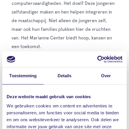
computervaardigheden. Het doel? Deze jongeren
zelfstandiger maken en hen helpen integreren in
de maatschappij. Niet alleen de jongeren zelf,
maar ook hun families plukken hier de vruchten
van. Het Marianne Center biedt hoop, kansen en
een toekomst.
Betrokkenheid belonen
Met onze jubileumactie willen we niet alleen lokaal
Toestemming
Details
Over
mensen ondersteunen, maar ook een bijdrage
leveren aan projecten waar mensen uit onze regio
actief aan meewerken. Het Marianne Center is een
Deze website maakt gebruik van cookies
prachtig voorbeeld hiervan. Deze vrijwilligers
We gebruiken cookies om content en advertenties te
zetten zich in om het leven van jongeren in Kenia te
personaliseren, om functies voor social media te bieden
en om ons websiteverkeer te analyseren. Ook delen we
verbeteren, en dat waarderen wij enorm. Deze
informatie over jouw gebruik van onze site met onze
betrokkenheid belonen we graag met een donatie.