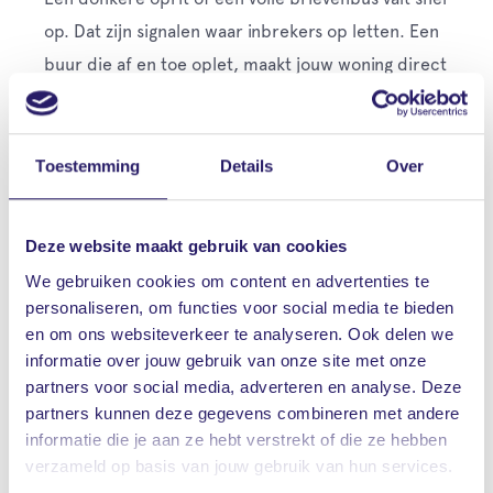
op. Dat zijn signalen waar inbrekers op letten. Een
buur die af en toe oplet, maakt jouw woning direct
minder aantrekkelijk. Denk aan het verplaatsen van
afvalbakken of post van de mat halen.
Toestemming
Details
Over
Bezemsteel bij de achterdeur
Een eenvoudige bezemsteel schuin tegen een deur
Deze website maakt gebruik van cookies
zetten werkt als signaalgever. Als iemand de deur
We gebruiken cookies om content en advertenties te
probeert te openen, valt de steel om. Dat geeft
personaliseren, om functies voor social media te bieden
geluid, schrikt af en maakt een inbraak minder
en om ons websiteverkeer te analyseren. Ook delen we
aantrekkelijk.
informatie over jouw gebruik van onze site met onze
partners voor social media, adverteren en analyse. Deze
partners kunnen deze gegevens combineren met andere
Radio zacht laten spelen
informatie die je aan ze hebt verstrekt of die ze hebben
Geluid heeft een sterkere afschrikwerking dan
verzameld op basis van jouw gebruik van hun services.
licht. Een radio op laag volume klinkt als een