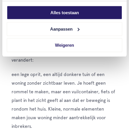
bewoonde woning. Zeker in de avond en vroege
Alles toestaan
ochtend zorgt dit voor twijfel bij inbrekers.
Aanpassen
Zorg voor zichtbare tekenen van
activiteit rond de woning
Weigeren
Inbrekers letten op plekken waar lange tijd niets
verandert:
een lege oprit, een altijd donkere tuin of een
woning zonder zichtbaar leven. Je hoeft geen
rommel te maken, maar een vuilcontainer, fiets of
plant in het zicht geeft al aan dat er beweging is
rondom het huis. Kleine, normale elementen
maken jouw woning minder aantrekkelijk voor
inbrekers.