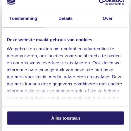
‘De minister lanceerde zaterdag 12 januari jl. de
campagne in Haarlem. Ondernemers uit Noord-
Toestemming
Details
Over
Holland komen als eerste in aanmerking voor de
gratis camerascan. Dat is zo geregeld om de
Deze website maakt gebruik van cookies
aanvragen goed te kunnen verwerken. De
We gebruiken cookies om content en advertenties te
landelijke uitrol van de campagne volgt dit jaar.
personaliseren, om functies voor social media te bieden
en om ons websiteverkeer te analyseren. Ook delen we
Negen punten Excellent cameratoezicht
informatie over jouw gebruik van onze site met onze
Met de negen punten voor excellent
partners voor social media, adverteren en analyse. Deze
partners kunnen deze gegevens combineren met andere
cameratoezicht van de politie en het OM vergroot
informatie die je aan ze hebt verstrekt of die ze hebben
u de kans op geschikte beelden voor heterdaad,
verzameld op basis van jouw gebruik van hun services.
opsporing en vervolg. Verhoog de preventieve
kracht van cameratoezicht en gebruik bij aanschaf,
Alles toestaan
installatie en onderhoud van het camerasysteem
deze 9 punten.
Wilt u ook zeker weten of uw