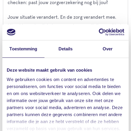
checken: past jouw zorgverzekering nog bij jou?
Jouw situatie verandert. En de zorg verandert mee.
Misschien gebruik je ineens andere medicijnen, of heb
je juist minder zorg nodig. Dan is het goed om te
weten waar je aan toe bent. En of je goed zit met jouw
Toestemming
Details
Over
huidige verzekering.
Deze website maakt gebruik van cookies
Ontvang een zorgalert
We gebruiken cookies om content en advertenties te
Wil jij als eerste weten wanneer de nieuwe
personaliseren, om functies voor social media te bieden
premies bekend zijn en wat dit voor jou betekent?
en om ons websiteverkeer te analyseren. Ook delen we
Meld je dan aan voor onze
zorgalert
. Je krijgt
informatie over jouw gebruik van onze site met onze
partners voor social media, adverteren en analyse. Deze
automatisch een seintje zodra vergelijken mogelijk
partners kunnen deze gegevens combineren met andere
is.
informatie die je aan ze hebt verstrekt of die ze hebben
verzameld op basis van jouw gebruik van hun services.