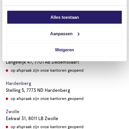
👉 Meld je
hier
aan!
Zo ben jij er op tijd bij.
Alles toestaan
Goed verzekerd, met een gerust gevoel.
Aanpassen
Weigeren
Dedemsvaart
Langewijk 47, 7701 AB Dedemsvaart
op afspraak zijn onze kantoren geopend
Hardenberg
Stelling 5, 7773 ND Hardenberg
op afspraak zijn onze kantoren geopend
Zwolle
Eekwal 31, 8011 LB Zwolle
op afspraak zijn onze kantoren geopend